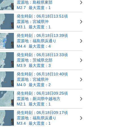
震源地：島根県東部
M2.7
最大震度：1
発生時刻：06月18日13:51頃
震源地：宮城県沖
M3.1
最大震度：1
発生時刻：06月18日13:39頃
震源地：福島県浜通り
M4.4
最大震度：4
発生時刻：06月18日13:33頃
震源地：茨城県北部
M3.9
最大震度：3
発生時刻：06月18日10:40頃
震源地：宮城県沖
M4.0
最大震度：2
発生時刻：06月18日09:25頃
震源地：新潟県中越地方
M2.1
最大震度：1
発生時刻：06月18日09:17頃
震源地：福島県浜通り
M3.4
最大震度：1