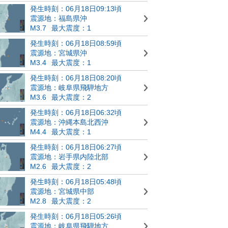
発生時刻：06月18日09:13頃
震源地：福島県沖
M3.7
最大震度：1
発生時刻：06月18日08:59頃
震源地：宮城県沖
M3.4
最大震度：1
発生時刻：06月18日08:20頃
震源地：岐阜県飛騨地方
M3.6
最大震度：2
発生時刻：06月18日06:32頃
震源地：沖縄本島北西沖
M4.4
最大震度：1
発生時刻：06月18日06:27頃
震源地：岩手県内陸北部
M2.6
最大震度：2
発生時刻：06月18日05:48頃
震源地：宮城県中部
M2.8
最大震度：2
発生時刻：06月18日05:26頃
震源地：岐阜県飛騨地方