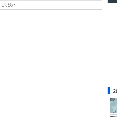
ごく浅い
2