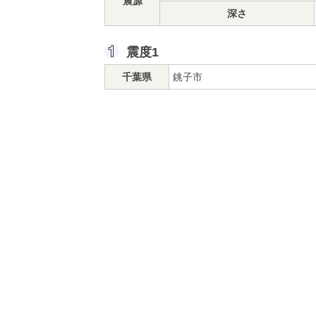
震源
深さ
震度1
千葉県
銚子市