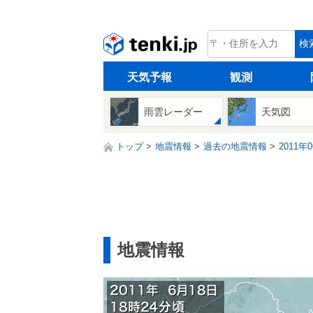
tenki.jp
検
天気予報
観測
雨雲レーダー
天気図
トップ
地震情報
過去の地震情報
2011年
地震情報