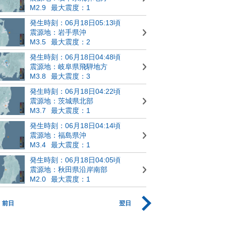
M2.9
最大震度：1
発生時刻：06月18日05:13頃
震源地：岩手県沖
M3.5
最大震度：2
発生時刻：06月18日04:48頃
震源地：岐阜県飛騨地方
M3.8
最大震度：3
発生時刻：06月18日04:22頃
震源地：茨城県北部
M3.7
最大震度：1
発生時刻：06月18日04:14頃
震源地：福島県沖
M3.4
最大震度：1
発生時刻：06月18日04:05頃
震源地：秋田県沿岸南部
M2.0
最大震度：1
前日
翌日