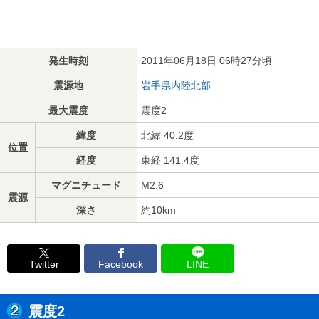
発生時刻
2011年06月18日 06時27分頃
震源地
岩手県内陸北部
最大震度
震度2
緯度
北緯 40.2度
位置
経度
東経 141.4度
マグニチュード
M2.6
震源
深さ
約10km
Twitter
Facebook
LINE
震度2