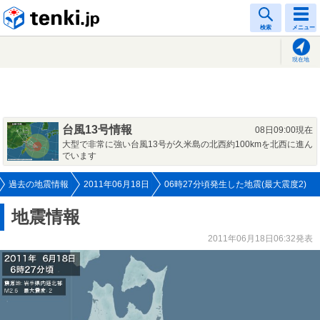
tenki.jp
検索
メニュー
現在地
台風13号情報
08日09:00現在
大型で非常に強い台風13号が久米島の北西約100kmを北西に進ん
でいます
過去の地震情報
2011年06月18日
06時27分頃発生した地震(最大震度2)
地震情報
2011年06月18日06:32発表