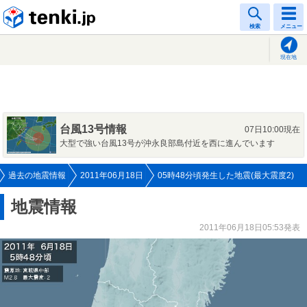
tenki.jp
検索
メニュー
現在地
台風13号情報
07日10:00現在
大型で強い台風13号が沖永良部島付近を西に進んでいます
過去の地震情報
2011年06月18日
05時48分頃発生した地震(最大震度2)
地震情報
2011年06月18日05:53発表