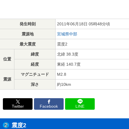
発生時刻
2011年06月18日 05時48分頃
震源地
宮城県中部
最大震度
震度2
緯度
北緯 38.3度
位置
経度
東経 140.7度
マグニチュード
M2.8
震源
深さ
約10km
Twitter
Facebook
LINE
震度2