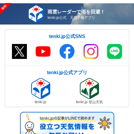
雨雲レーダーで雨を回避！
tenki.jp公式 天気予報アプリ
tenki.jp公式SNS
tenki.jp公式アプリ
tenki.jp
tenki.jp 登山天気