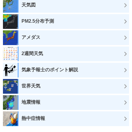
天気図
PM2.5分布予測
アメダス
2週間天気
気象予報士のポイント解説
世界天気
地震情報
熱中症情報