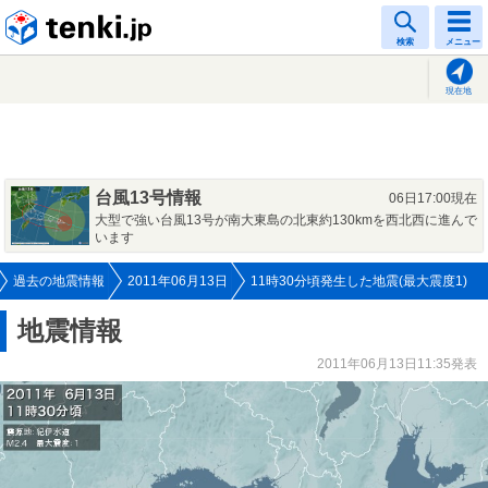
tenki.jp
検索
メニュー
現在地
台風13号情報
06日17:00現在
大型で強い台風13号が南大東島の北東約130kmを西北西に進んで
います
過去の地震情報
2011年06月13日
11時30分頃発生した地震(最大震度1)
地震情報
2011年06月13日11:35発表