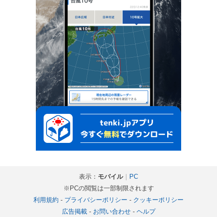
表示：
モバイル
｜
PC
※PCの閲覧は一部制限されます
利用規約
-
プライバシーポリシー
-
クッキーポリシー
広告掲載
-
お問い合わせ
-
ヘルプ