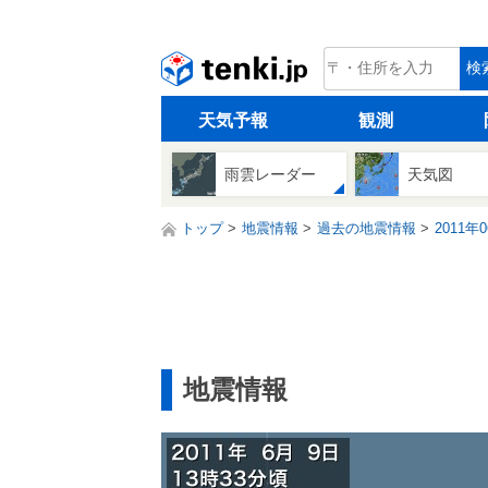
tenki.jp
検
天気予報
観測
雨雲レーダー
天気図
トップ
地震情報
過去の地震情報
2011年
地震情報