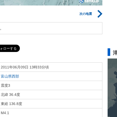
次の地震
。
2011年06月09日 13時33分頃
富山県西部
震度3
北緯 36.4度
東経 136.8度
M4.1