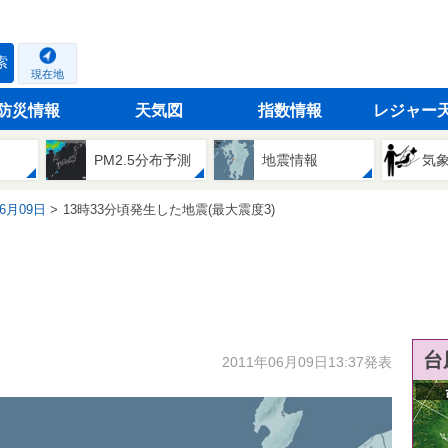
索
現在地
防災情報
天気図
指数情報
レジャー
PM2.5分布予測
地震情報
気
06月09日
13時33分頃発生した地震(最大震度3)
台
2011年06月09日13:37発表