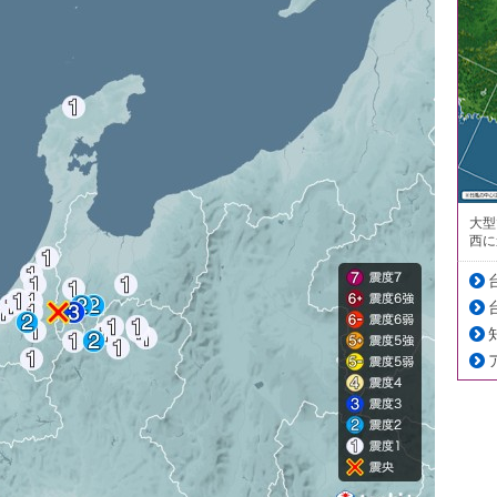
大型
西に