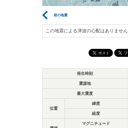
前の地震
この地震による津波の心配はありません
発生時刻
震源地
最大震度
緯度
位置
経度
マグニチュード