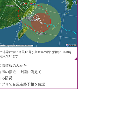
で非常に強い台風13号が久米島の西北西約210kmを
進んでいます
台風情報のみかた
台風の接近、上陸に備えて
知る防災
アプリで台風進路予報を確認