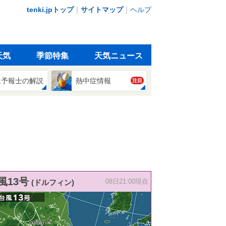
tenki.jpトップ
｜
サイトマップ
｜
ヘルプ
天気
季節特集
天気ニュース
象予報士の解説
熱中症情報
注目
風13号
(ドルフィン)
08日21:00現在