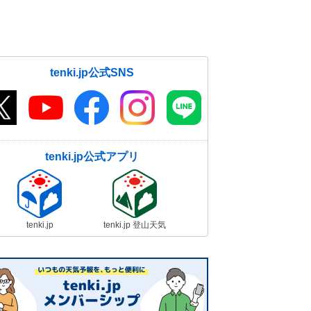
tenki.jp公式SNS
tenki.jp公式アプリ
tenki.jp
tenki.jp 登山天気