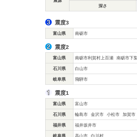
震源
深さ
震度3
富山県
南砺市
震度2
富山県
南砺市利賀村上百瀬
南砺市下
石川県
白山市
岐阜県
飛騨市
震度1
富山県
富山市
石川県
輪島市
金沢市
小松市
加賀市
福井県
福井坂井市
岐阜県
高山市
白川村