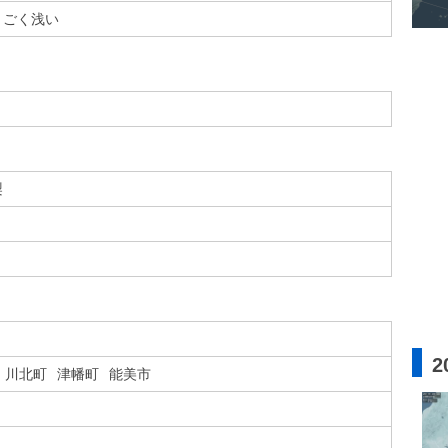
ごく浅い
梨
2
川北町
津幡町
能美市