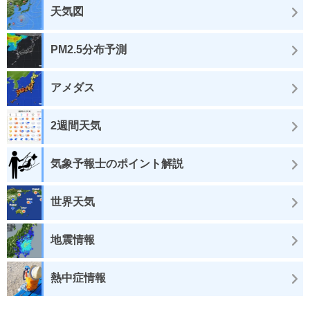
天気図
PM2.5分布予測
アメダス
2週間天気
気象予報士のポイント解説
世界天気
地震情報
熱中症情報