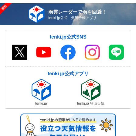
雨雲レーダーで雨を回避！
tenki.jp公式 天気予報アプリ
tenki.jp公式SNS
tenki.jp公式アプリ
tenki.jp
tenki.jp 登山天気