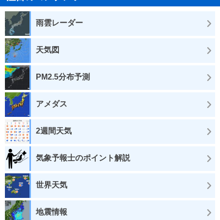
雨雲レーダー
天気図
PM2.5分布予測
アメダス
2週間天気
気象予報士のポイント解説
世界天気
地震情報