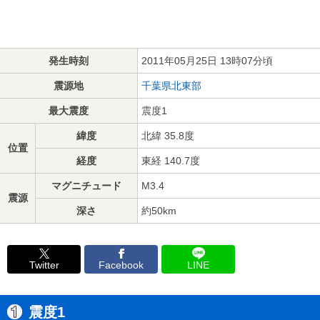
発生時刻
2011年05月25日 13時07分頃
震源地
千葉県北東部
最大震度
震度1
緯度
北緯 35.8度
位置
経度
東経 140.7度
マグニチュード
M3.4
震源
深さ
約50km
Twitter
Facebook
LINE
震度1