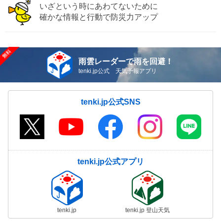
いざという時にあわてないために
確かな情報と行動で防災力アップ
雨雲レーダーで雨を回避！
tenki.jp公式 天気予報アプリ
tenki.jp公式SNS
tenki.jp公式アプリ
tenki.jp
tenki.jp 登山天気