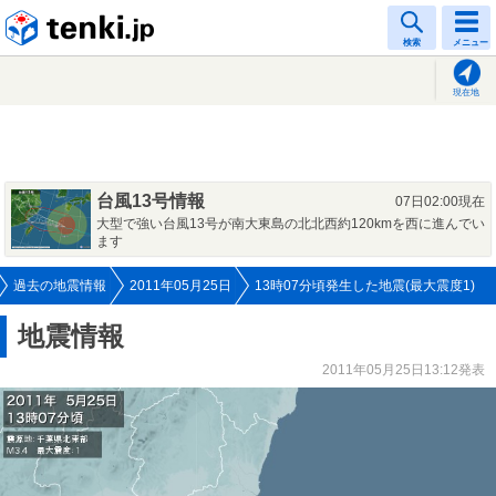
tenki.jp
検索
メニュー
現在地
台風13号情報
07日02:00現在
大型で強い台風13号が南大東島の北北西約120kmを西に進んでい
ます
過去の地震情報
2011年05月25日
13時07分頃発生した地震(最大震度1)
地震情報
2011年05月25日13:12発表