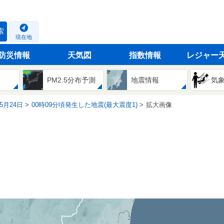
索
現在地
防災情報
天気図
指数情報
レジャー
PM2.5分布予測
地震情報
気
05月24日
00時09分頃発生した地震(最大震度1)
拡大画像