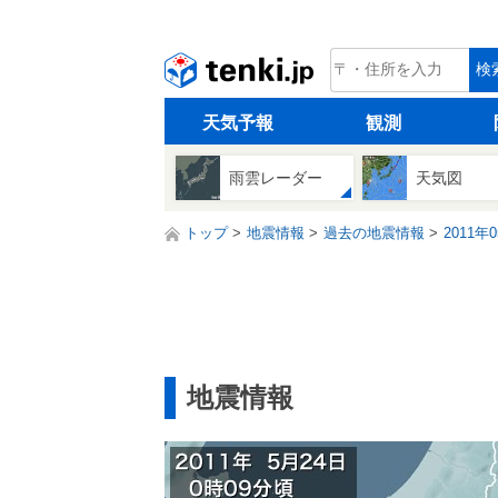
tenki.jp
検
天気予報
観測
雨雲レーダー
天気図
トップ
地震情報
過去の地震情報
2011年
地震情報