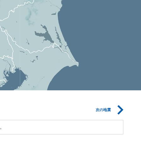
次の地震
。