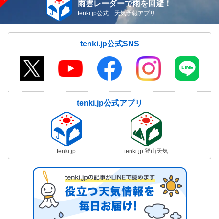
雨雲レーダーで雨を回避！
tenki.jp公式 天気予報アプリ
tenki.jp公式SNS
tenki.jp公式アプリ
tenki.jp
tenki.jp 登山天気