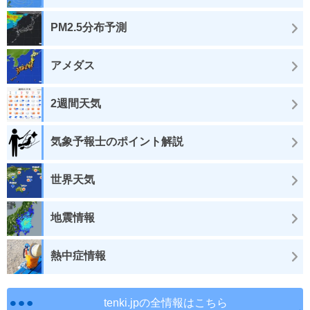
PM2.5分布予測
アメダス
2週間天気
気象予報士のポイント解説
世界天気
地震情報
熱中症情報
tenki.jpの全情報はこちら