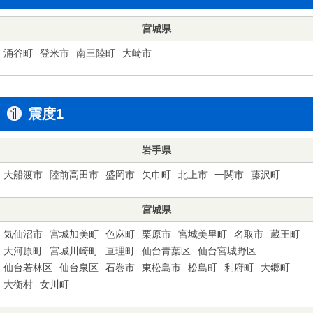
宮城県
涌谷町
登米市
南三陸町
大崎市
震度1
岩手県
大船渡市
陸前高田市
盛岡市
矢巾町
北上市
一関市
藤沢町
宮城県
気仙沼市
宮城加美町
色麻町
栗原市
宮城美里町
名取市
蔵王町
大河原町
宮城川崎町
亘理町
仙台青葉区
仙台宮城野区
仙台若林区
仙台泉区
石巻市
東松島市
松島町
利府町
大郷町
大衡村
女川町