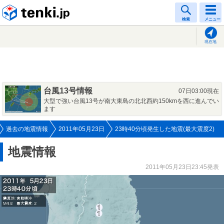
tenki.jp
検索
メニュー
現在地
台風13号情報
07日03:00現在
大型で強い台風13号が南大東島の北北西約150kmを西に進んでい
ます
過去の地震情報
2011年05月23日
23時40分頃発生した地震(最大震度2)
地震情報
2011年05月23日23:45発表