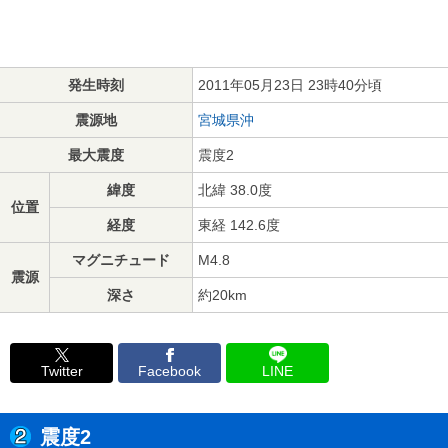
発生時刻
2011年05月23日 23時40分頃
震源地
宮城県沖
最大震度
震度2
緯度
北緯 38.0度
位置
経度
東経 142.6度
マグニチュード
M4.8
震源
深さ
約20km
Twitter
Facebook
LINE
震度2