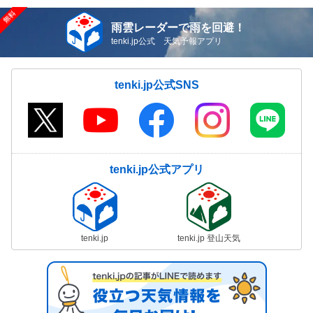
雨雲レーダーで雨を回避！
tenki.jp公式 天気予報アプリ
tenki.jp公式SNS
tenki.jp公式アプリ
tenki.jp
tenki.jp 登山天気