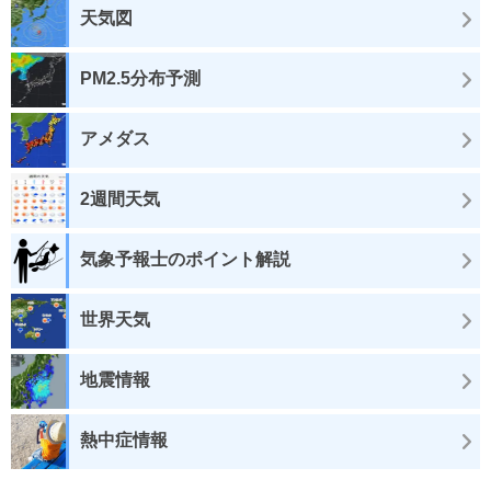
天気図
PM2.5分布予測
アメダス
2週間天気
気象予報士のポイント解説
世界天気
地震情報
熱中症情報