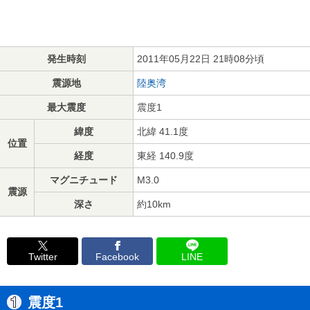
発生時刻
2011年05月22日 21時08分頃
震源地
陸奥湾
最大震度
震度1
緯度
北緯 41.1度
位置
経度
東経 140.9度
マグニチュード
M3.0
震源
深さ
約10km
Twitter
Facebook
LINE
震度1