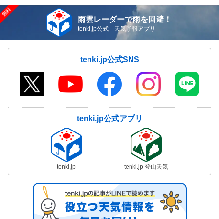
雨雲レーダーで雨を回避！
tenki.jp公式 天気予報アプリ
tenki.jp公式SNS
tenki.jp公式アプリ
tenki.jp
tenki.jp 登山天気