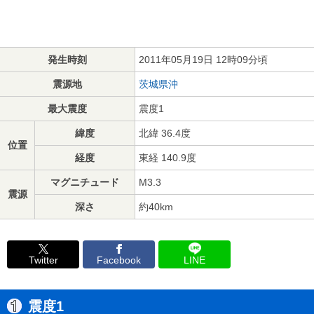
発生時刻
2011年05月19日 12時09分頃
震源地
茨城県沖
最大震度
震度1
緯度
北緯 36.4度
位置
経度
東経 140.9度
マグニチュード
M3.3
震源
深さ
約40km
Twitter
Facebook
LINE
震度1