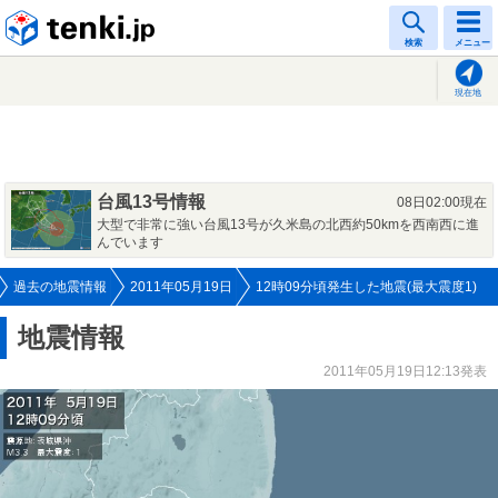
tenki.jp
検索
メニュー
現在地
台風13号情報
08日02:00現在
大型で非常に強い台風13号が久米島の北西約50kmを西南西に進
んでいます
過去の地震情報
2011年05月19日
12時09分頃発生した地震(最大震度1)
地震情報
2011年05月19日12:13発表