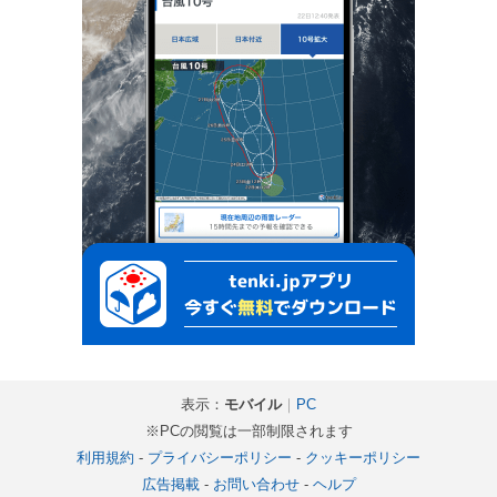
表示：
モバイル
｜
PC
※PCの閲覧は一部制限されます
利用規約
-
プライバシーポリシー
-
クッキーポリシー
広告掲載
-
お問い合わせ
-
ヘルプ