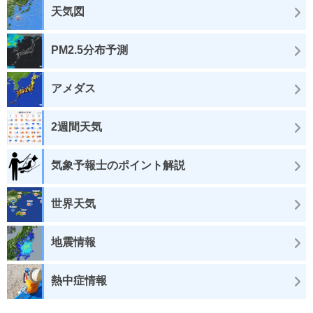
天気図
PM2.5分布予測
アメダス
2週間天気
気象予報士のポイント解説
世界天気
地震情報
熱中症情報