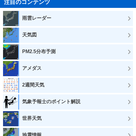
注目のコンテンツ
雨雲レーダー
天気図
PM2.5分布予測
アメダス
2週間天気
気象予報士のポイント解説
世界天気
地震情報