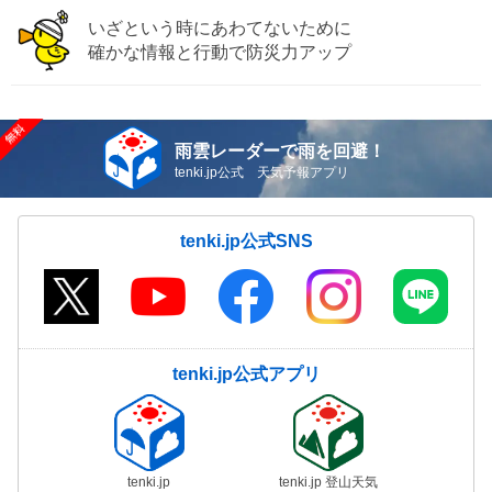
いざという時にあわてないために
確かな情報と行動で防災力アップ
雨雲レーダーで雨を回避！
tenki.jp公式 天気予報アプリ
tenki.jp公式SNS
tenki.jp公式アプリ
tenki.jp
tenki.jp 登山天気