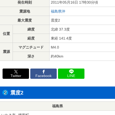
発生時刻
2011年05月16日 17時30分頃
震源地
福島県沖
最大震度
震度2
緯度
北緯 37.3度
位置
経度
東経 141.4度
マグニチュード
M4.0
震源
深さ
約40km
Twitter
Facebook
LINE
震度2
福島県
いわき市
楢葉町