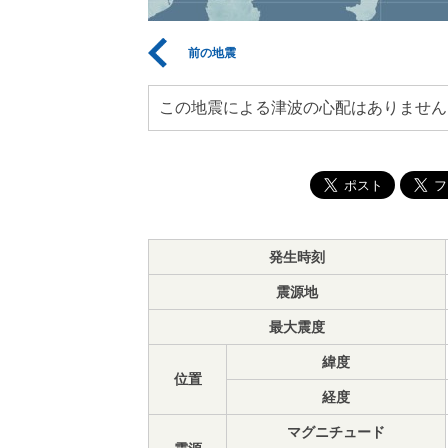
前の地震
この地震による津波の心配はありません
発生時刻
震源地
最大震度
緯度
位置
経度
マグニチュード