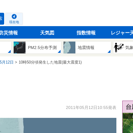
索
現在地
防災情報
天気図
指数情報
レジャー
PM2.5分布予測
地震情報
気
05月12日
10時50分頃発生した地震(最大震度1)
台
2011年05月12日10:55発表