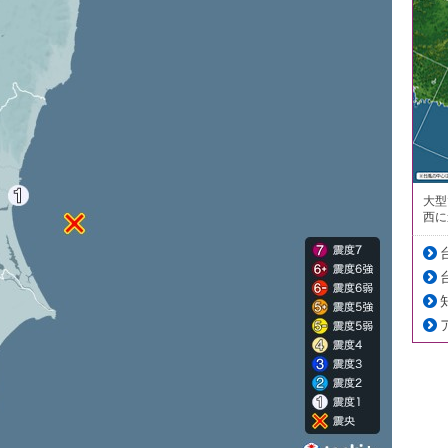
大型
西に