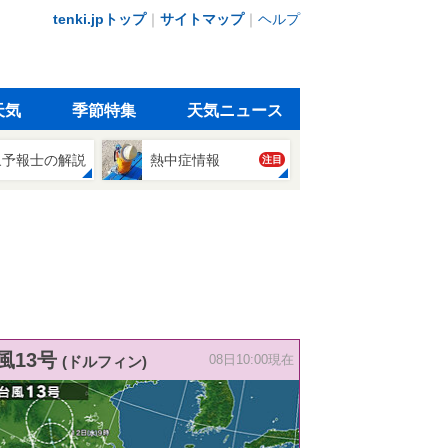
tenki.jpトップ
｜
サイトマップ
｜
ヘルプ
天気
季節特集
天気ニュース
象予報士の解説
熱中症情報
注目
風13号
(ドルフィン)
08日10:00現在