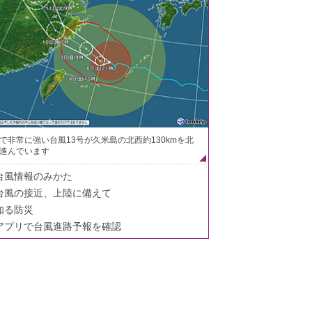
で非常に強い台風13号が久米島の北西約130kmを北
進んでいます
台風情報のみかた
台風の接近、上陸に備えて
知る防災
アプリで台風進路予報を確認