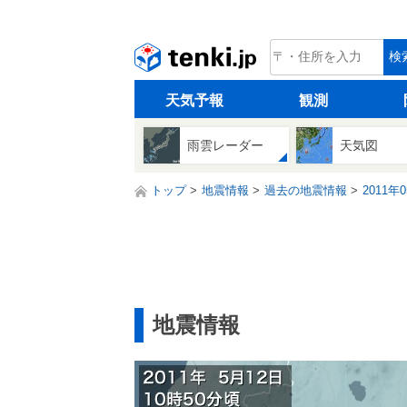
tenki.jp
検
天気予報
観測
雨雲レーダー
天気図
トップ
地震情報
過去の地震情報
2011年
地震情報