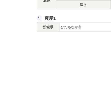
震源
深さ
震度1
茨城県
ひたちなか市