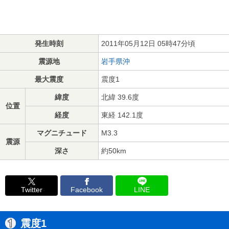
発生時刻
2011年05月12日 05時47分頃
震源地
岩手県沖
最大震度
震度1
緯度
北緯 39.6度
位置
経度
東経 142.1度
マグニチュード
M3.3
震源
深さ
約50km
Twitter
Facebook
LINE
震度1