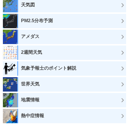
天気図
PM2.5分布予測
アメダス
2週間天気
気象予報士のポイント解説
世界天気
地震情報
熱中症情報