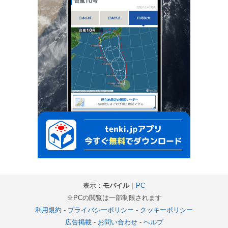
表示：
モバイル
｜
PC
※PCの閲覧は一部制限されます
利用規約
-
プライバシーポリシー
-
クッキーポリシー
広告掲載
-
お問い合わせ
-
ヘルプ