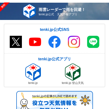
雨雲レーダーで雨を回避！
tenki.jp公式 天気予報アプリ
tenki.jp公式SNS
tenki.jp公式アプリ
tenki.jp
tenki.jp 登山天気