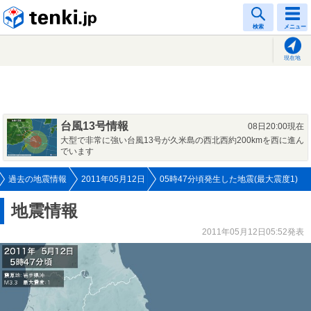
tenki.jp
検索
メニュー
現在地
台風13号情報
08日20:00現在
大型で非常に強い台風13号が久米島の西北西約200kmを西に進ん
でいます
過去の地震情報
2011年05月12日
05時47分頃発生した地震(最大震度1)
地震情報
2011年05月12日05:52発表