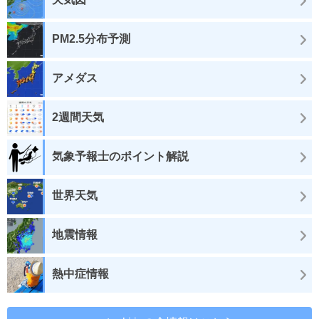
PM2.5分布予測
アメダス
2週間天気
気象予報士のポイント解説
世界天気
地震情報
熱中症情報