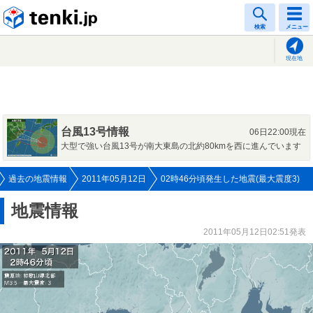
tenki.jp
検索
メニュー
現在地
台風13号情報
06日22:00現在
大型で強い台風13号が南大東島の北約80kmを西に進んでいます
過去の地震情報
2011年05月12日
02時46分頃発生した地震(最大震度3)
地震情報
2011年05月12日02:51発表