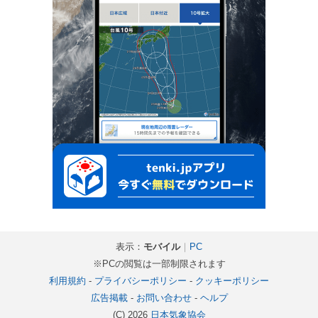
表示：
モバイル
｜
PC
※PCの閲覧は一部制限されます
利用規約
-
プライバシーポリシー
-
クッキーポリシー
広告掲載
-
お問い合わせ
-
ヘルプ
(C) 2026
日本気象協会