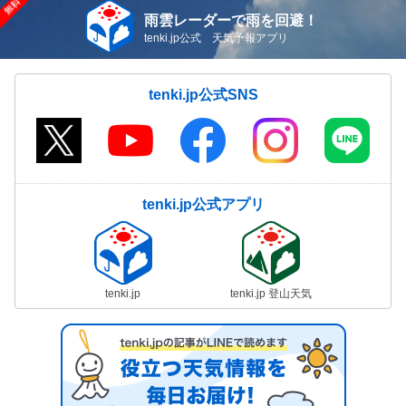
雨雲レーダーで雨を回避！
tenki.jp公式 天気予報アプリ
tenki.jp公式SNS
tenki.jp公式アプリ
tenki.jp
tenki.jp 登山天気