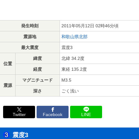
発生時刻
2011年05月12日 02時46分頃
震源地
和歌山県北部
最大震度
震度3
緯度
北緯 34.2度
位置
経度
東経 135.2度
マグニチュード
M3.5
震源
深さ
ごく浅い
Twitter
Facebook
LINE
震度3