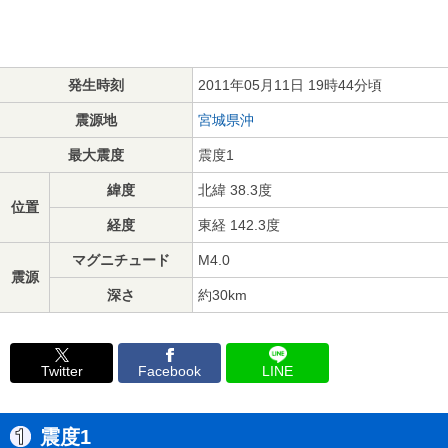
発生時刻
2011年05月11日 19時44分頃
震源地
宮城県沖
最大震度
震度1
緯度
北緯 38.3度
位置
経度
東経 142.3度
マグニチュード
M4.0
震源
深さ
約30km
Twitter
Facebook
LINE
震度1