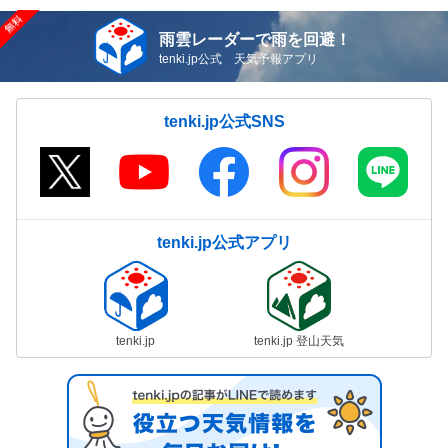
雨雲レーダーで雨を回避！
tenki.jp公式 天気予報アプリ
tenki.jp公式SNS
tenki.jp公式アプリ
tenki.jp
tenki.jp 登山天気