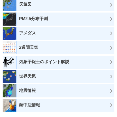
天気図
PM2.5分布予測
アメダス
2週間天気
気象予報士のポイント解説
世界天気
地震情報
熱中症情報