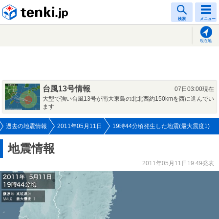
tenki.jp
検索
メニュー
現在地
台風13号情報
07日03:00現在
大型で強い台風13号が南大東島の北北西約150kmを西に進んでい
ます
過去の地震情報
2011年05月11日
19時44分頃発生した地震(最大震度1)
地震情報
2011年05月11日19:49発表