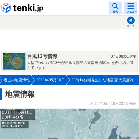
tenki.jp
検索
メニュー
現在地
台風13号情報
07日08:00現在
大型で強い台風13号が沖永良部島の東南東約50kmを西北西に進
んでいます
過去の地震情報
2011年05月10日
23時14分頃発生した地震(最大震度2)
地震情報
2011年05月10日23:19発表