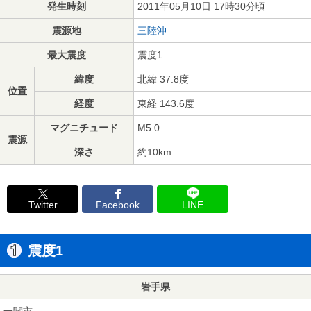
発生時刻
2011年05月10日 17時30分頃
震源地
三陸沖
最大震度
震度1
緯度
北緯 37.8度
位置
経度
東経 143.6度
マグニチュード
M5.0
震源
深さ
約10km
Twitter
Facebook
LINE
震度1
岩手県
一関市