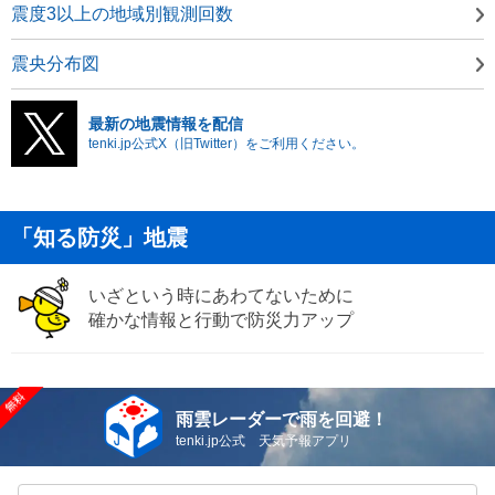
震度3以上の地域別観測回数
震央分布図
最新の地震情報を配信
tenki.jp公式X（旧Twitter）をご利用ください。
「知る防災」地震
いざという時にあわてないために
確かな情報と行動で防災力アップ
雨雲レーダーで雨を回避！
tenki.jp公式 天気予報アプリ