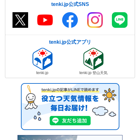
tenki.jp公式SNS
tenki.jp公式アプリ
tenki.jp
tenki.jp 登山天気