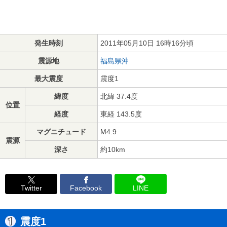
発生時刻
2011年05月10日 16時16分頃
震源地
福島県沖
最大震度
震度1
緯度
北緯 37.4度
位置
経度
東経 143.5度
マグニチュード
M4.9
震源
深さ
約10km
Twitter
Facebook
LINE
震度1