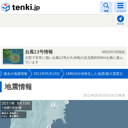
tenki.jp
検索
メニュー
現在地
台風13号情報
08日05:00現在
大型で非常に強い台風13号が久米島の北北西約50kmを南に進ん
でいます
過去の地震情報
2011年05月10日
16時16分頃発生した地震(最大震度1)
地震情報
2011年05月10日16:22発表