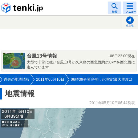
tenki.jp
検索
メニュー
現在地
台風13号情報
08日23:00現在
大型で非常に強い台風13号が久米島の西北西約250kmを西北西に
進んでいます
過去の地震情報
2011年05月10日
06時39分頃発生した地震(最大震度1)
地震情報
2011年05月10日06:44発表