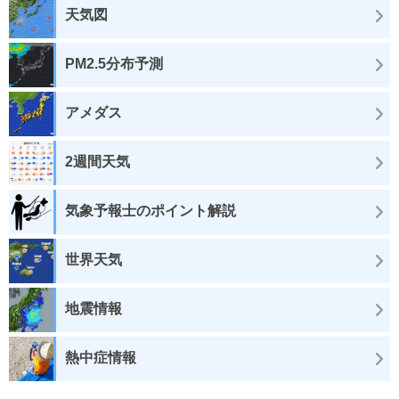
天気図
PM2.5分布予測
アメダス
2週間天気
気象予報士のポイント解説
世界天気
地震情報
熱中症情報