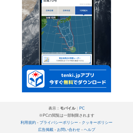
表示：
モバイル
｜
PC
※PCの閲覧は一部制限されます
利用規約
-
プライバシーポリシー
-
クッキーポリシー
広告掲載
-
お問い合わせ
-
ヘルプ