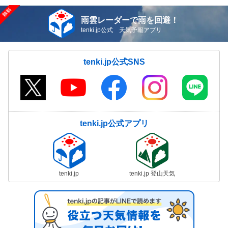
雨雲レーダーで雨を回避！
tenki.jp公式 天気予報アプリ
tenki.jp公式SNS
tenki.jp公式アプリ
tenki.jp
tenki.jp 登山天気