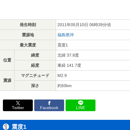
発生時刻
2011年05月10日 06時39分頃
震源地
福島県沖
最大震度
震度1
緯度
北緯 37.8度
位置
経度
東経 141.7度
マグニチュード
M2.9
震源
深さ
約50km
Twitter
Facebook
LINE
震度1