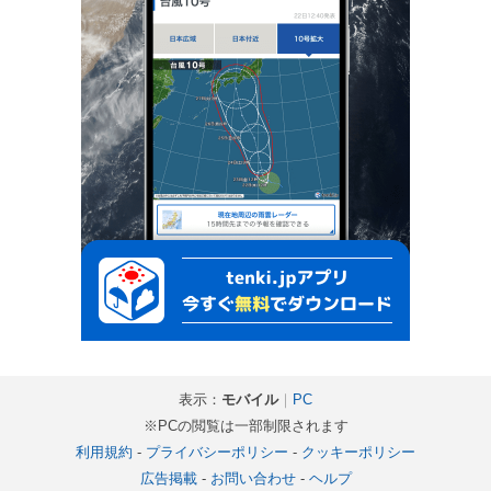
表示：
モバイル
｜
PC
※PCの閲覧は一部制限されます
利用規約
-
プライバシーポリシー
-
クッキーポリシー
広告掲載
-
お問い合わせ
-
ヘルプ