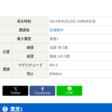
発生時刻
2011年05月10日 01時35分頃
震源地
宮城県沖
最大震度
震度1
緯度
北緯 38.3度
位置
経度
東経 141.9度
マグニチュード
M3.3
震源
深さ
約60km
Twitter
Facebook
LINE
震度1