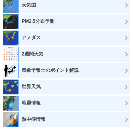
天気図
PM2.5分布予測
アメダス
2週間天気
気象予報士のポイント解説
世界天気
地震情報
熱中症情報