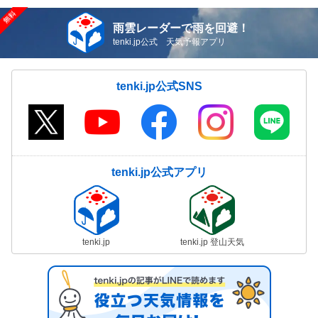
雨雲レーダーで雨を回避！
tenki.jp公式 天気予報アプリ
tenki.jp公式SNS
tenki.jp公式アプリ
tenki.jp
tenki.jp 登山天気