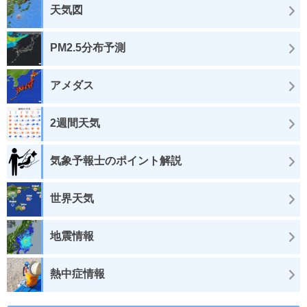
天気図
PM2.5分布予測
アメダス
2週間天気
気象予報士のポイント解説
世界天気
地震情報
熱中症情報