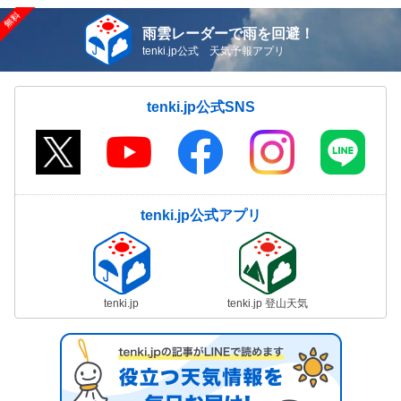
雨雲レーダーで雨を回避！
tenki.jp公式 天気予報アプリ
tenki.jp公式SNS
tenki.jp公式アプリ
tenki.jp
tenki.jp 登山天気