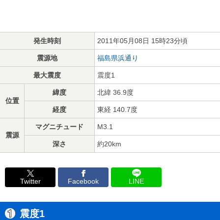
発生時刻
2011年05月08日 15時23分頃
震源地
福島県浜通り
最大震度
震度1
緯度
北緯 36.9度
位置
経度
東経 140.7度
マグニチュード
M3.1
震源
深さ
約20km
Twitter
Facebook
LINE
震度1