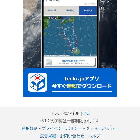
表示：
モバイル
｜
PC
※PCの閲覧は一部制限されます
利用規約
-
プライバシーポリシー
-
クッキーポリシー
広告掲載
-
お問い合わせ
-
ヘルプ