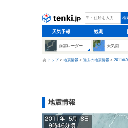
tenki.jp
検
天気予報
観測
雨雲レーダー
天気図
トップ
地震情報
過去の地震情報
2011年
地震情報