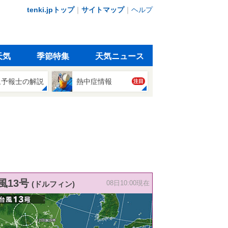
tenki.jpトップ
｜
サイトマップ
｜
ヘルプ
天気
季節特集
天気ニュース
象予報士の解説
熱中症情報
注目
風13号
(ドルフィン)
08日10:00現在