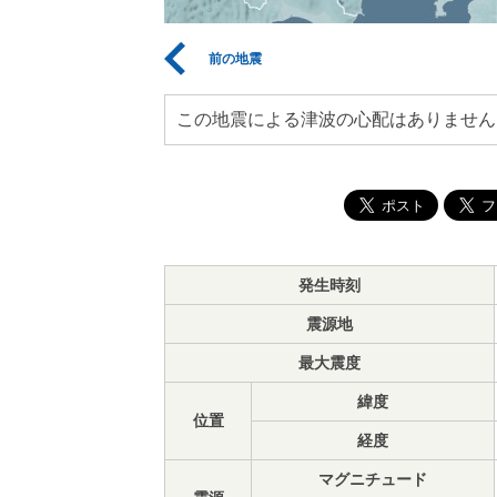
前の地震
この地震による津波の心配はありません
発生時刻
震源地
最大震度
緯度
位置
経度
マグニチュード