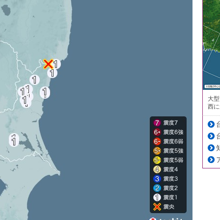
大型
西に