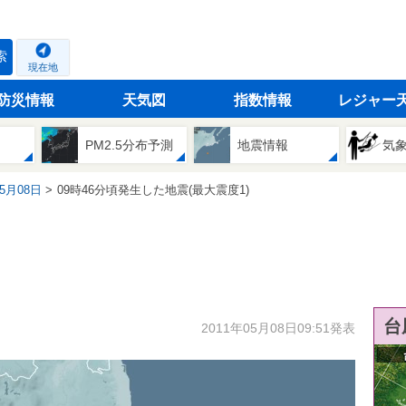
索
現在地
防災情報
天気図
指数情報
レジャー
PM2.5分布予測
地震情報
気
05月08日
09時46分頃発生した地震(最大震度1)
台
2011年05月08日09:51発表