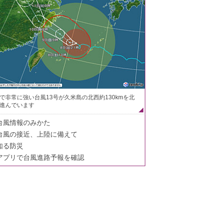
で非常に強い台風13号が久米島の北西約130kmを北
進んでいます
台風情報のみかた
台風の接近、上陸に備えて
知る防災
アプリで台風進路予報を確認