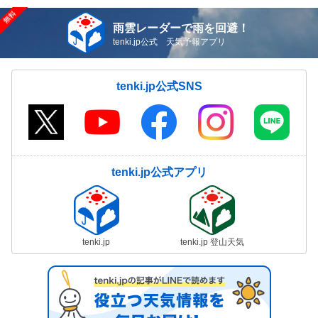
雨雲レーダーで雨を回避！
tenki.jp公式 天気予報アプリ
tenki.jp公式SNS
tenki.jp公式アプリ
tenki.jp
tenki.jp 登山天気