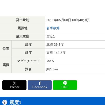
発生時刻
2011年05月08日 08時48分頃
震源地
岩手県沖
最大震度
震度1
緯度
北緯 39.3度
位置
経度
東経 142.3度
マグニチュード
M3.5
震源
深さ
約40km
Twitter
Facebook
LINE
震度1