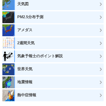
天気図
PM2.5分布予測
アメダス
2週間天気
気象予報士のポイント解説
世界天気
地震情報
熱中症情報