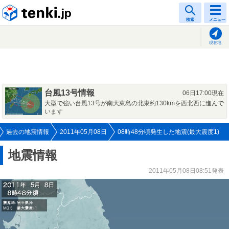
tenki.jp
検索
メニュー
現在地
台風13号情報
06日17:00現在
大型で強い台風13号が南大東島の北東約130kmを西北西に進んで
います
過去の地震情報
2011年05月08日
08時48分頃発生した地震(最大震度1)
地震情報
2011年05月08日08:51発表