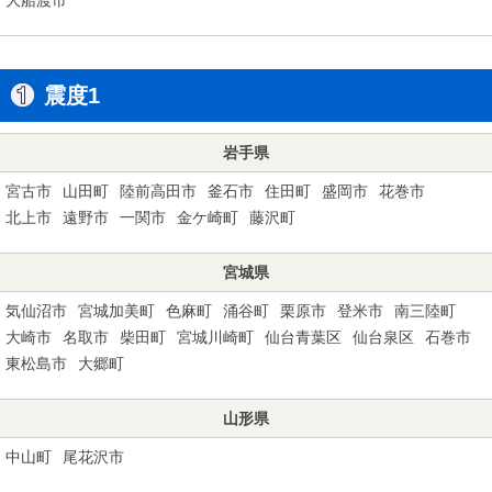
震度1
岩手県
宮古市
山田町
陸前高田市
釜石市
住田町
盛岡市
花巻市
北上市
遠野市
一関市
金ケ崎町
藤沢町
宮城県
気仙沼市
宮城加美町
色麻町
涌谷町
栗原市
登米市
南三陸町
大崎市
名取市
柴田町
宮城川崎町
仙台青葉区
仙台泉区
石巻市
東松島市
大郷町
山形県
中山町
尾花沢市