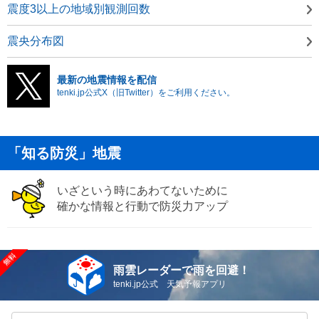
震度3以上の地域別観測回数
震央分布図
最新の地震情報を配信
tenki.jp公式X（旧Twitter）をご利用ください。
「知る防災」地震
いざという時にあわてないために
確かな情報と行動で防災力アップ
雨雲レーダーで雨を回避！
tenki.jp公式 天気予報アプリ