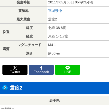
発生時刻
2011年05月08日 05時03分頃
震源地
宮城県沖
最大震度
震度2
緯度
北緯 38.8度
位置
経度
東経 141.7度
マグニチュード
M4.1
震源
深さ
約80km
Twitter
Facebook
LINE
震度2
岩手県
大船渡市