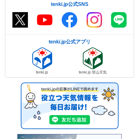
tenki.jp公式SNS
tenki.jp公式アプリ
tenki.jp
tenki.jp 登山天気