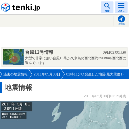
tenki.jp
検索
メニュー
現在地
台風13号情報
09日02:00現在
大型で非常に強い台風13号が久米島の西北西約290kmを西北西に
進んでいます
過去の地震情報
2011年05月08日
02時11分頃発生した地震(最大震度1)
地震情報
2011年05月08日02:15発表