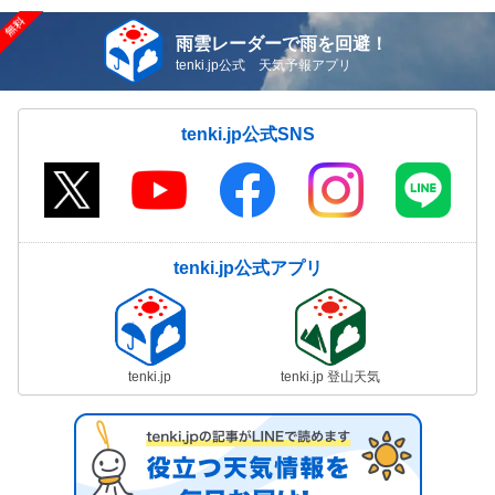
雨雲レーダーで雨を回避！
tenki.jp公式 天気予報アプリ
tenki.jp公式SNS
tenki.jp公式アプリ
tenki.jp
tenki.jp 登山天気