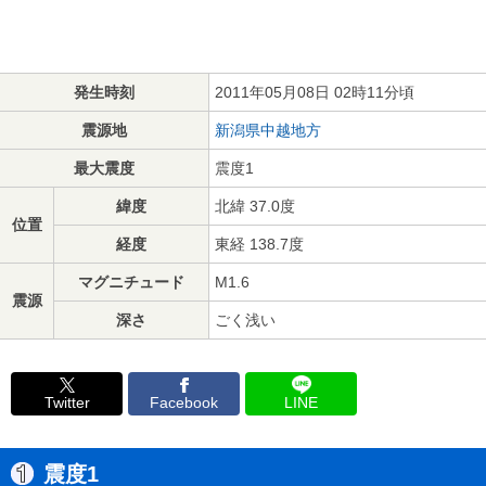
発生時刻
2011年05月08日 02時11分頃
震源地
新潟県中越地方
最大震度
震度1
緯度
北緯 37.0度
位置
経度
東経 138.7度
マグニチュード
M1.6
震源
深さ
ごく浅い
Twitter
Facebook
LINE
震度1