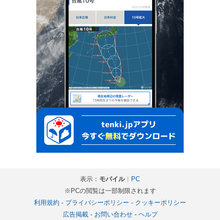
表示：
モバイル
｜
PC
※PCの閲覧は一部制限されます
利用規約
-
プライバシーポリシー
-
クッキーポリシー
広告掲載
-
お問い合わせ
-
ヘルプ