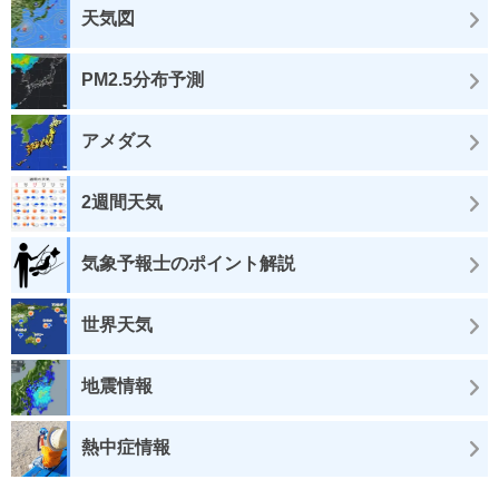
天気図
PM2.5分布予測
アメダス
2週間天気
気象予報士のポイント解説
世界天気
地震情報
熱中症情報