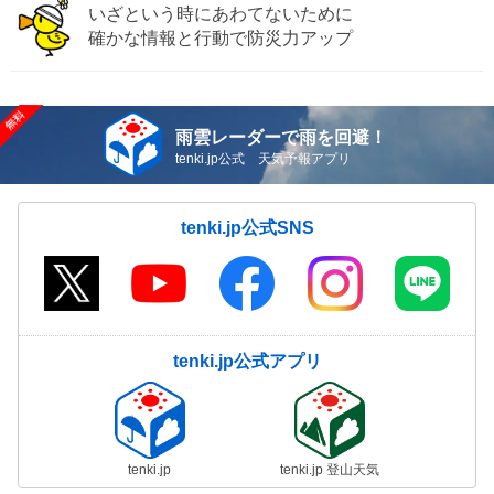
いざという時にあわてないために
確かな情報と行動で防災力アップ
雨雲レーダーで雨を回避！
tenki.jp公式 天気予報アプリ
tenki.jp公式SNS
tenki.jp公式アプリ
tenki.jp
tenki.jp 登山天気