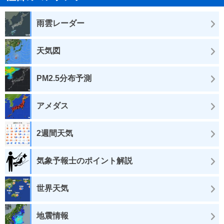
雨雲レーダー
天気図
PM2.5分布予測
アメダス
2週間天気
気象予報士のポイント解説
世界天気
地震情報