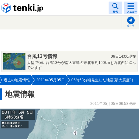
tenki.jp
検索
メニュー
現在地
台風13号情報
06日14:00現在
大型で強い台風13号が南大東島の東北東約190kmを西北西に進ん
でいます
過去の地震情報
2011年05月05日
06時53分頃発生した地震(最大震度1)
地震情報
2011年05月05日06:58発表