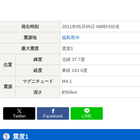
発生時刻
2011年05月05日 06時53分頃
震源地
福島県沖
最大震度
震度1
緯度
北緯 37.7度
位置
経度
東経 141.6度
マグニチュード
M4.1
震源
深さ
約50km
Twitter
Facebook
LINE
震度1