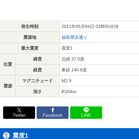
発生時刻
2011年05月04日 02時55分頃
震源地
福島県浜通り
最大震度
震度1
緯度
北緯 37.0度
位置
経度
東経 140.8度
マグニチュード
M2.9
震源
深さ
約20km
Twitter
Facebook
LINE
震度1