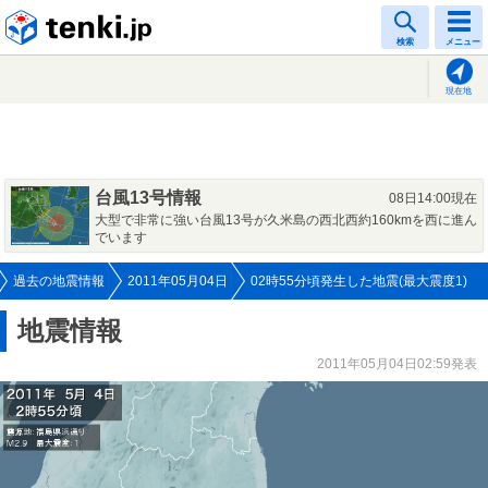
tenki.jp
検索
メニュー
現在地
台風13号情報
08日14:00現在
大型で非常に強い台風13号が久米島の西北西約160kmを西に進ん
でいます
過去の地震情報
2011年05月04日
02時55分頃発生した地震(最大震度1)
地震情報
2011年05月04日02:59発表