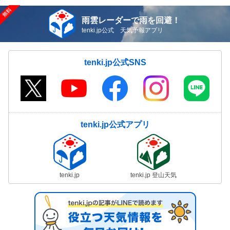
雨雲レーダーで雨を回避！
tenki.jp公式 天気予報アプリ
tenki.jp公式SNS
tenki.jp公式アプリ
tenki.jp
tenki.jp 登山天気