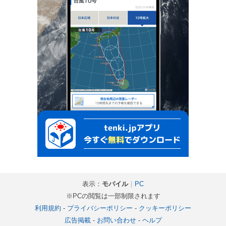
表示：
モバイル
｜
PC
※PCの閲覧は一部制限されます
利用規約
-
プライバシーポリシー
-
クッキーポリシー
広告掲載
-
お問い合わせ
-
ヘルプ