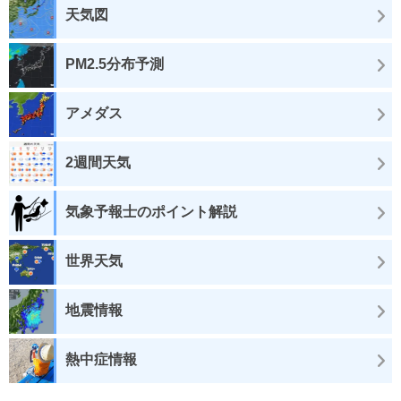
天気図
PM2.5分布予測
アメダス
2週間天気
気象予報士のポイント解説
世界天気
地震情報
熱中症情報