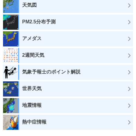
天気図
PM2.5分布予測
アメダス
2週間天気
気象予報士のポイント解説
世界天気
地震情報
熱中症情報