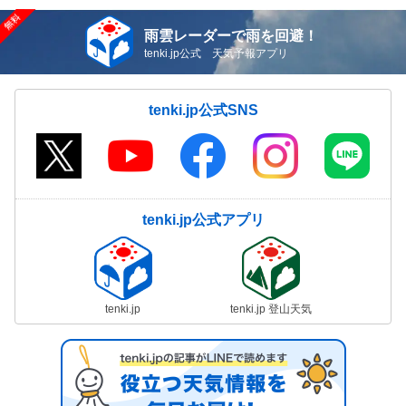
雨雲レーダーで雨を回避！
tenki.jp公式 天気予報アプリ
tenki.jp公式SNS
tenki.jp公式アプリ
tenki.jp
tenki.jp 登山天気