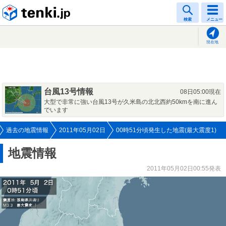
tenki.jp
検索
メニュー
現在地
台風13号情報
08日05:00現在
大型で非常に強い台風13号が久米島の北北西約50kmを南に進ん
でいます
過去の地震情報
2011年05月02日
00時51分頃発生した地震(最大震度1)
地震情報
2011年05月02日00:55発表