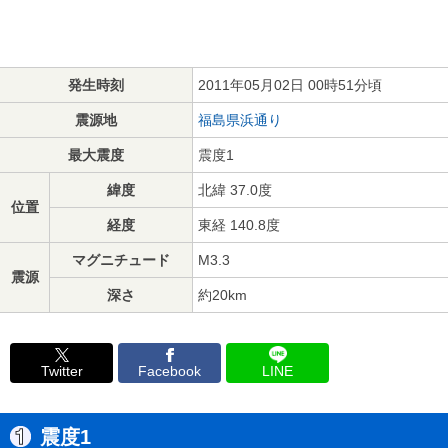
発生時刻
2011年05月02日 00時51分頃
震源地
福島県浜通り
最大震度
震度1
緯度
北緯 37.0度
位置
経度
東経 140.8度
マグニチュード
M3.3
震源
深さ
約20km
Twitter
Facebook
LINE
震度1