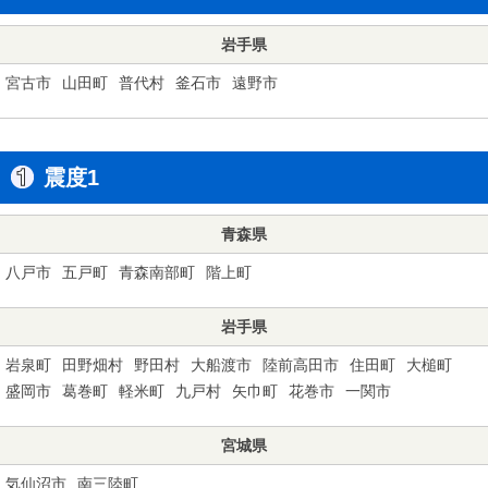
岩手県
宮古市
山田町
普代村
釜石市
遠野市
震度1
青森県
八戸市
五戸町
青森南部町
階上町
岩手県
岩泉町
田野畑村
野田村
大船渡市
陸前高田市
住田町
大槌町
盛岡市
葛巻町
軽米町
九戸村
矢巾町
花巻市
一関市
宮城県
気仙沼市
南三陸町