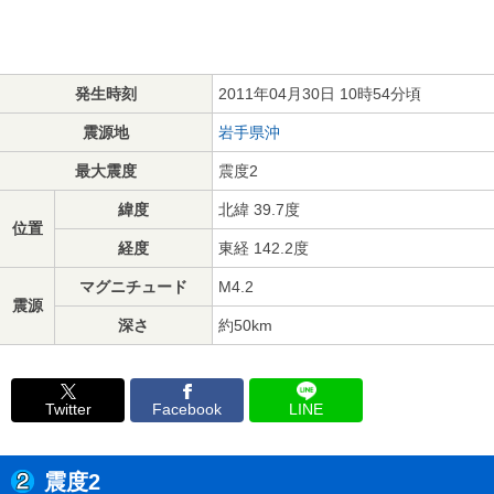
発生時刻
2011年04月30日 10時54分頃
震源地
岩手県沖
最大震度
震度2
緯度
北緯 39.7度
位置
経度
東経 142.2度
マグニチュード
M4.2
震源
深さ
約50km
Twitter
Facebook
LINE
震度2