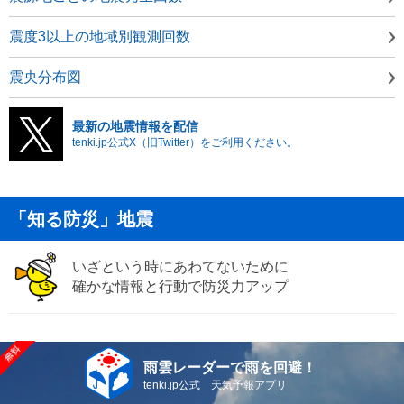
震度3以上の地域別観測回数
震央分布図
最新の地震情報を配信
tenki.jp公式X（旧Twitter）をご利用ください。
「知る防災」地震
いざという時にあわてないために
確かな情報と行動で防災力アップ
雨雲レーダーで雨を回避！
tenki.jp公式 天気予報アプリ