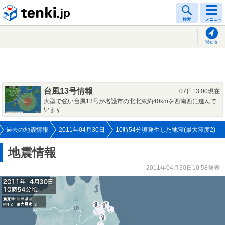
tenki.jp
検索
メニュー
現在地
台風13号情報
07日13:00現在
大型で強い台風13号が名護市の北北東約40kmを西南西に進んで
います
過去の地震情報
2011年04月30日
10時54分頃発生した地震(最大震度2)
地震情報
2011年04月30日10:58発表