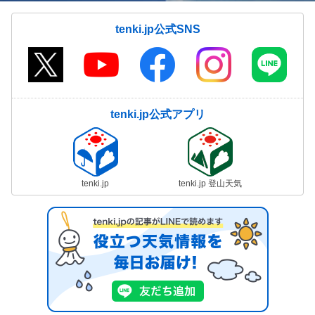
tenki.jp公式SNS
tenki.jp公式アプリ
tenki.jp
tenki.jp 登山天気