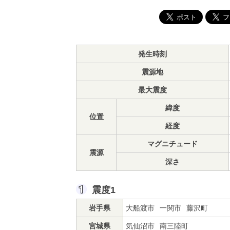
発生時刻
震源地
最大震度
緯度
位置
経度
マグニチュード
震源
深さ
震度1
岩手県
大船渡市
一関市
藤沢町
宮城県
気仙沼市
南三陸町