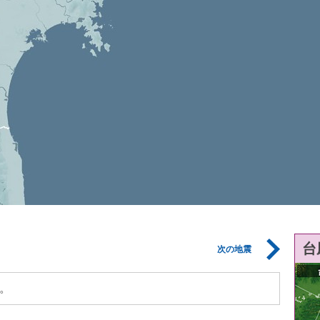
台
次の地震
。