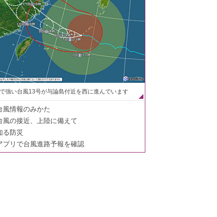
で強い台風13号が与論島付近を西に進んでいます
台風情報のみかた
台風の接近、上陸に備えて
知る防災
アプリで台風進路予報を確認