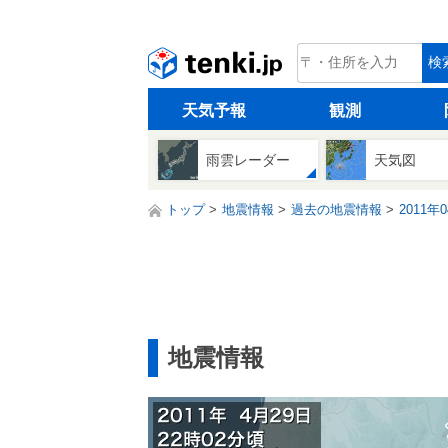
tenki.jp
検
天気予報
観測
雨雲レーダー
天気図
トップ
地震情報
過去の地震情報
2011年
地震情報