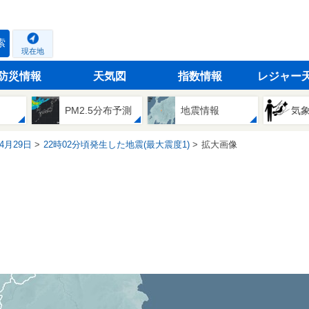
索
現在地
防災情報
天気図
指数情報
レジャー
PM2.5分布予測
地震情報
気
04月29日
22時02分頃発生した地震(最大震度1)
拡大画像