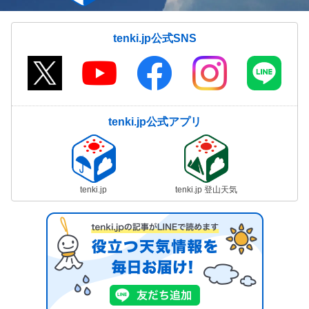
tenki.jp公式SNS
tenki.jp公式アプリ
tenki.jp
tenki.jp 登山天気