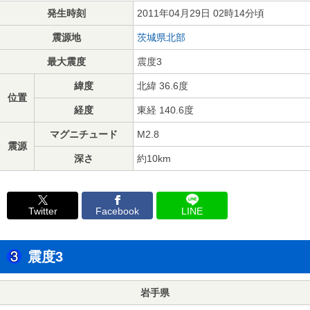
発生時刻
2011年04月29日 02時14分頃
震源地
茨城県北部
最大震度
震度3
緯度
北緯 36.6度
位置
経度
東経 140.6度
マグニチュード
M2.8
震源
深さ
約10km
Twitter
Facebook
LINE
震度3
岩手県