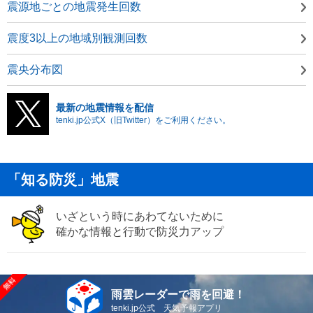
震源地ごとの地震発生回数
震度3以上の地域別観測回数
震央分布図
最新の地震情報を配信
tenki.jp公式X（旧Twitter）をご利用ください。
「知る防災」地震
いざという時にあわてないために
確かな情報と行動で防災力アップ
雨雲レーダーで雨を回避！
tenki.jp公式 天気予報アプリ