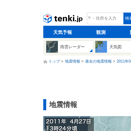
tenki.jp
検
天気予報
観測
雨雲レーダー
天気図
トップ
地震情報
過去の地震情報
2011年
地震情報