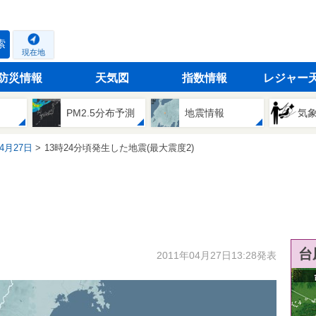
索
現在地
防災情報
天気図
指数情報
レジャー
PM2.5分布予測
地震情報
気
04月27日
13時24分頃発生した地震(最大震度2)
台
2011年04月27日13:28発表