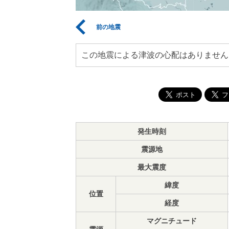
前の地震
この地震による津波の心配はありません
発生時刻
震源地
最大震度
緯度
位置
経度
マグニチュード