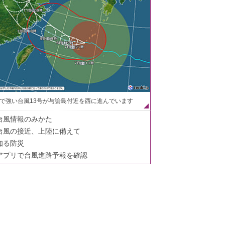
で強い台風13号が与論島付近を西に進んでいます
台風情報のみかた
台風の接近、上陸に備えて
知る防災
アプリで台風進路予報を確認