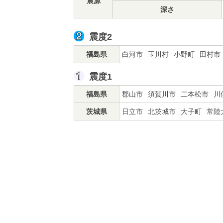
震源
深さ
震度2
福島県
白河市
玉川村
小野町
田村市
震度1
福島県
郡山市
須賀川市
二本松市
川
茨城県
日立市
北茨城市
大子町
常陸