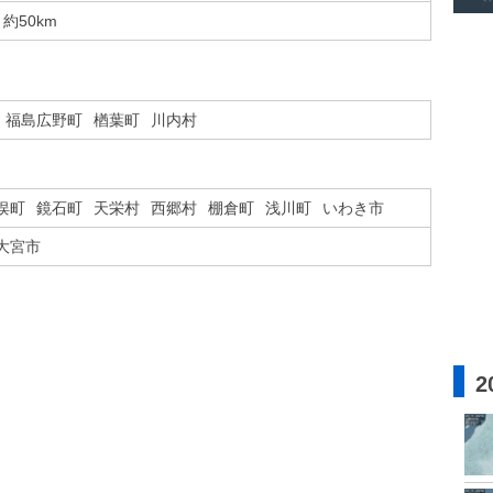
約50km
福島広野町
楢葉町
川内村
俣町
鏡石町
天栄村
西郷村
棚倉町
浅川町
いわき市
大宮市
2