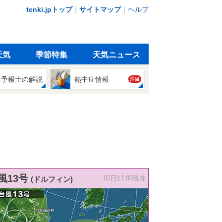
tenki.jpトップ
｜
サイトマップ
｜
ヘルプ
天気
季節特集
天気ニュース
象予報士の解説
熱中症情報
注目
風13号
(ドルフィン)
07日11:00現在