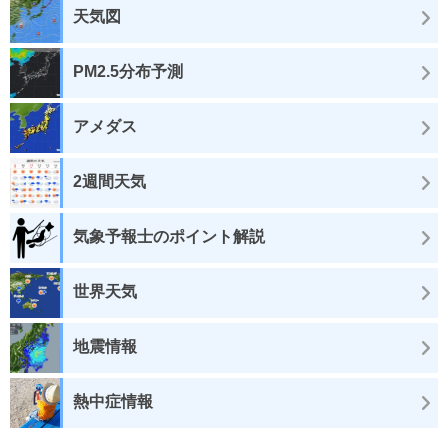
天気図
PM2.5分布予測
アメダス
2週間天気
気象予報士のポイント解説
世界天気
地震情報
熱中症情報