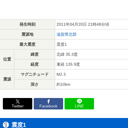
発生時刻
2011年04月20日 21時48分頃
震源地
滋賀県北部
最大震度
震度1
緯度
北緯 35.3度
位置
経度
東経 135.9度
マグニチュード
M2.3
震源
深さ
約10km
Twitter
Facebook
LINE
震度1