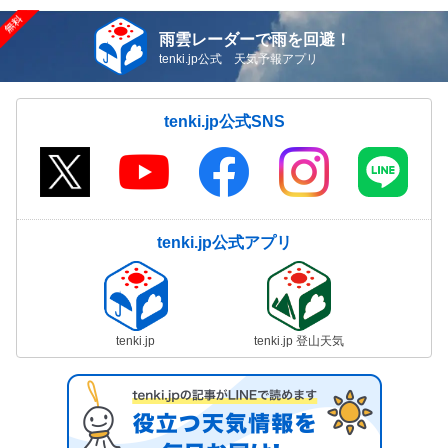
雨雲レーダーで雨を回避！
tenki.jp公式 天気予報アプリ
tenki.jp公式SNS
tenki.jp公式アプリ
tenki.jp
tenki.jp 登山天気