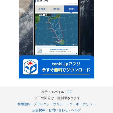
表示：
モバイル
｜
PC
※PCの閲覧は一部制限されます
利用規約
-
プライバシーポリシー
-
クッキーポリシー
広告掲載
-
お問い合わせ
-
ヘルプ