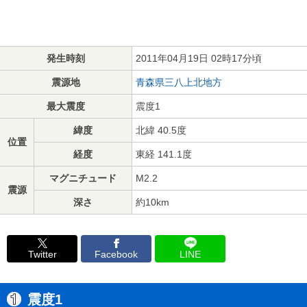
発生時刻
2011年04月19日 02時17分頃
震源地
青森県三八上北地方
最大震度
震度1
緯度
北緯 40.5度
位置
経度
東経 141.1度
マグニチュード
M2.2
震源
深さ
約10km
Twitter
Facebook
LINE
震度1