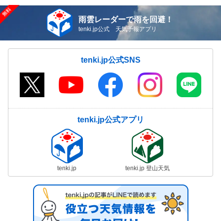
雨雲レーダーで雨を回避！
tenki.jp公式 天気予報アプリ
tenki.jp公式SNS
tenki.jp公式アプリ
tenki.jp
tenki.jp 登山天気