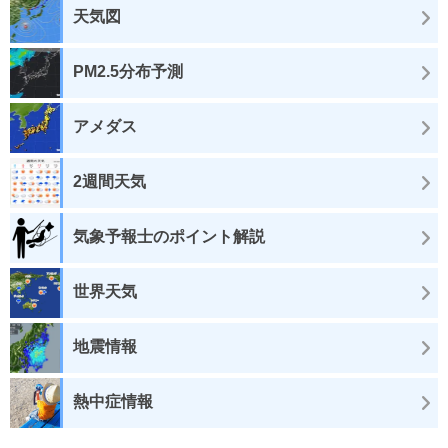
天気図
PM2.5分布予測
アメダス
2週間天気
気象予報士のポイント解説
世界天気
地震情報
熱中症情報