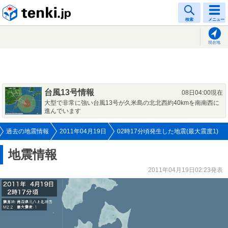
tenki.jp
検索
メニュー
現在地
台風13号情報
08日04:00現在
大型で非常に強い台風13号が久米島の北北西約40kmを南南西に
進んでいます
過去の地震情報
2011年04月19日
02時17分頃発生した地震(最大震度1)
地震情報
2011年04月19日02:23発表