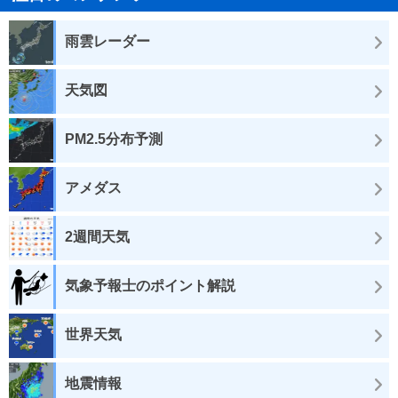
雨雲レーダー
天気図
PM2.5分布予測
アメダス
2週間天気
気象予報士のポイント解説
世界天気
地震情報