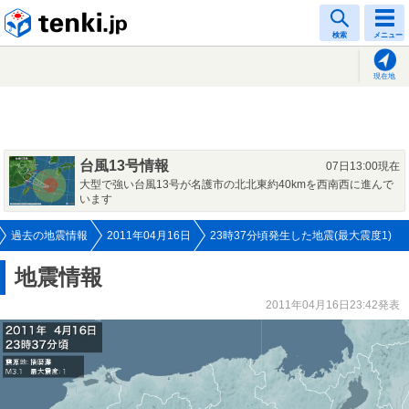
tenki.jp
検索
メニュー
現在地
台風13号情報
07日13:00現在
大型で強い台風13号が名護市の北北東約40kmを西南西に進んで
います
過去の地震情報
2011年04月16日
23時37分頃発生した地震(最大震度1)
地震情報
2011年04月16日23:42発表