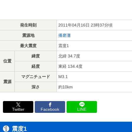
発生時刻
2011年04月16日 23時37分頃
震源地
播磨灘
最大震度
震度1
緯度
北緯 34.7度
位置
経度
東経 134.4度
マグニチュード
M3.1
震源
深さ
約10km
Twitter
Facebook
LINE
震度1