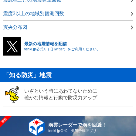
震度3以上の地域別観測回数
震央分布図
最新の地震情報を配信
tenki.jp公式X（旧Twitter）をご利用ください。
「知る防災」地震
いざという時にあわてないために
確かな情報と行動で防災力アップ
雨雲レーダーで雨を回避！
tenki.jp公式 天気予報アプリ