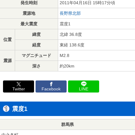
発生時刻
2011年04月16日 15時17分頃
震源地
長野県北部
最大震度
震度1
緯度
北緯 36.8度
位置
経度
東経 138.6度
マグニチュード
M2.8
震源
深さ
約20km
Twitter
Facebook
LINE
震度1
群馬県
中之条町