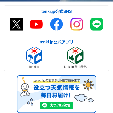
tenki.jp公式SNS
tenki.jp公式アプリ
tenki.jp
tenki.jp 登山天気