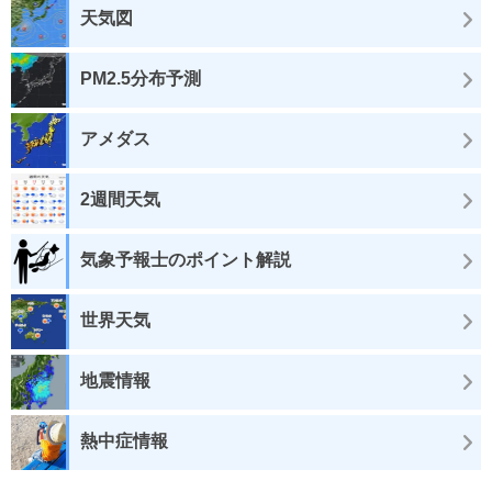
天気図
PM2.5分布予測
アメダス
2週間天気
気象予報士のポイント解説
世界天気
地震情報
熱中症情報