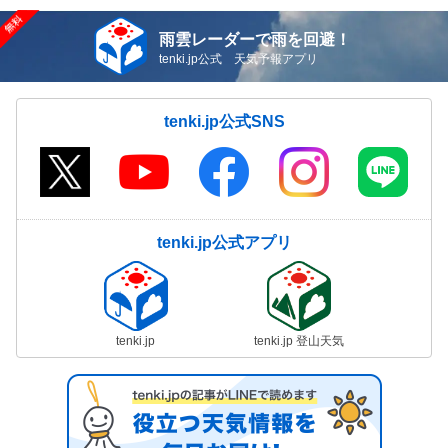
雨雲レーダーで雨を回避！
tenki.jp公式 天気予報アプリ
tenki.jp公式SNS
tenki.jp公式アプリ
tenki.jp
tenki.jp 登山天気