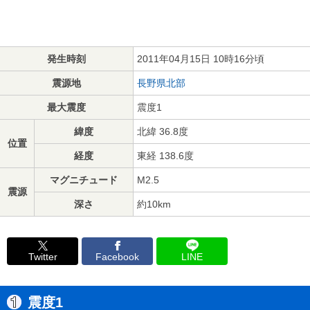
発生時刻
2011年04月15日 10時16分頃
震源地
長野県北部
最大震度
震度1
緯度
北緯 36.8度
位置
経度
東経 138.6度
マグニチュード
M2.5
震源
深さ
約10km
Twitter
Facebook
LINE
震度1