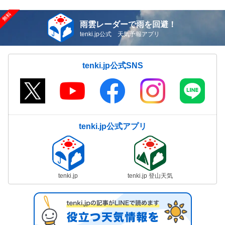
雨雲レーダーで雨を回避！
tenki.jp公式 天気予報アプリ
tenki.jp公式SNS
tenki.jp公式アプリ
tenki.jp
tenki.jp 登山天気