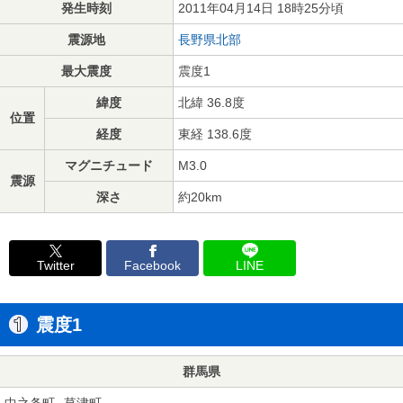
発生時刻
2011年04月14日 18時25分頃
震源地
長野県北部
最大震度
震度1
緯度
北緯 36.8度
位置
経度
東経 138.6度
マグニチュード
M3.0
震源
深さ
約20km
Twitter
Facebook
LINE
震度1
群馬県
中之条町
草津町