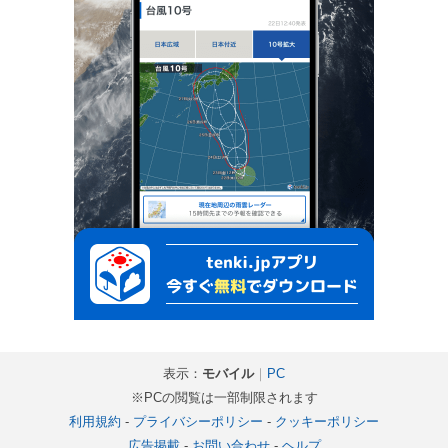
表示：
モバイル
｜
PC
※PCの閲覧は一部制限されます
利用規約
-
プライバシーポリシー
-
クッキーポリシー
広告掲載
-
お問い合わせ
-
ヘルプ