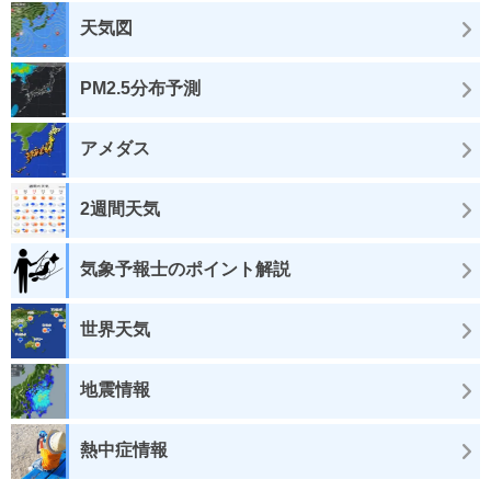
天気図
PM2.5分布予測
アメダス
2週間天気
気象予報士のポイント解説
世界天気
地震情報
熱中症情報