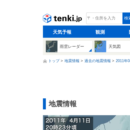
tenki.jp
検
天気予報
観測
雨雲レーダー
天気図
トップ
地震情報
過去の地震情報
2011年
地震情報