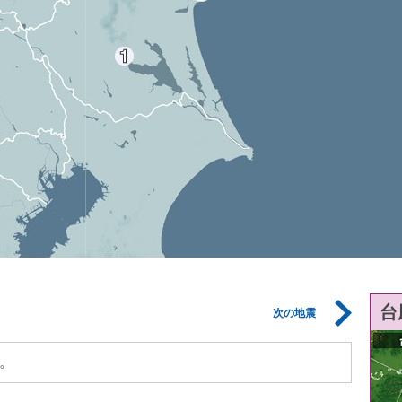
台
次の地震
。