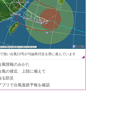
で強い台風13号が与論島付近を西に進んでいます
台風情報のみかた
台風の接近、上陸に備えて
知る防災
アプリで台風進路予報を確認