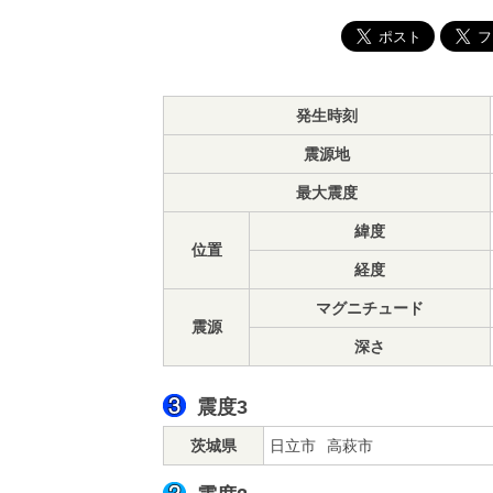
発生時刻
震源地
最大震度
緯度
位置
経度
マグニチュード
震源
深さ
震度3
茨城県
日立市
高萩市