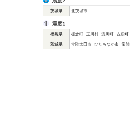
震度2
茨城県
北茨城市
震度1
福島県
棚倉町
玉川村
浅川町
古殿町
茨城県
常陸太田市
ひたちなか市
常陸