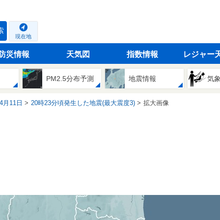
索
現在地
防災情報
天気図
指数情報
レジャー
PM2.5分布予測
地震情報
気
04月11日
20時23分頃発生した地震(最大震度3)
拡大画像