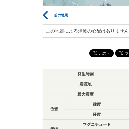
前の地震
この地震による津波の心配はありません
発生時刻
震源地
最大震度
緯度
位置
経度
マグニチュード