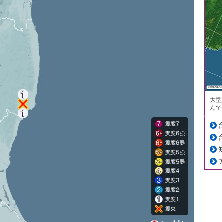
大型
んで