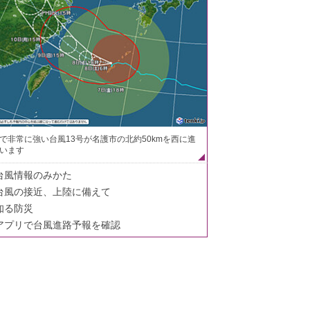
で非常に強い台風13号が名護市の北約50kmを西に進
います
台風情報のみかた
台風の接近、上陸に備えて
知る防災
アプリで台風進路予報を確認