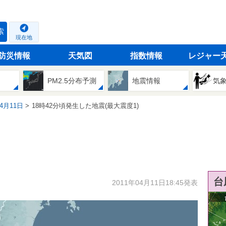
索
現在地
防災情報
天気図
指数情報
レジャー
PM2.5分布予測
地震情報
気
04月11日
18時42分頃発生した地震(最大震度1)
台
2011年04月11日18:45発表