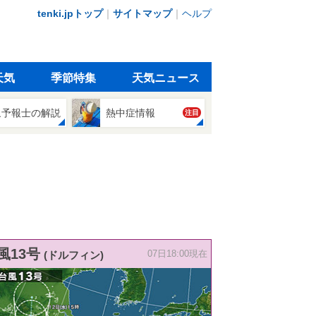
tenki.jpトップ
｜
サイトマップ
｜
ヘルプ
天気
季節特集
天気ニュース
象予報士の解説
熱中症情報
注目
風13号
(ドルフィン)
07日18:00現在