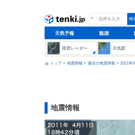
tenki.jp
検
天気予報
観測
雨雲レーダー
天気図
トップ
地震情報
過去の地震情報
2011年
地震情報