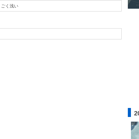
ごく浅い
2