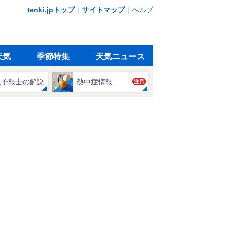
tenki.jpトップ
｜
サイトマップ
｜
ヘルプ
天気
季節特集
天気ニュース
象予報士の解説
熱中症情報
注目