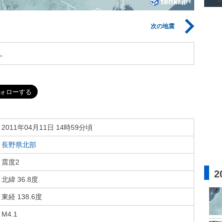
次の地震
。
2011年04月11日 14時59分頃
長野県北部
震度2
2
北緯 36.8度
東経 138.6度
M4.1