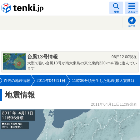
tenki.jp
検索
メニュー
現在地
台風13号情報
06日12:00現在
大型で強い台風13号が南大東島の東北東約220kmを西に進んでい
ます
過去の地震情報
2011年04月11日
11時36分頃発生した地震(最大震度1)
地震情報
2011年04月11日11:39発表