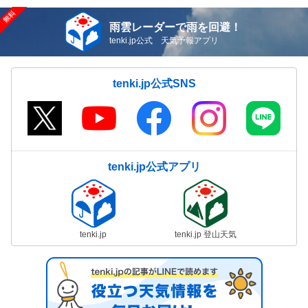
雨雲レーダーで雨を回避！
tenki.jp公式 天気予報アプリ
tenki.jp公式SNS
tenki.jp公式アプリ
tenki.jp
tenki.jp 登山天気