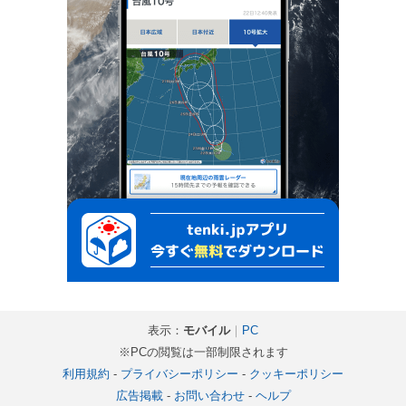
表示：
モバイル
｜
PC
※PCの閲覧は一部制限されます
利用規約
-
プライバシーポリシー
-
クッキーポリシー
広告掲載
-
お問い合わせ
-
ヘルプ