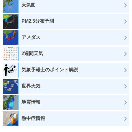
天気図
PM2.5分布予測
アメダス
2週間天気
気象予報士のポイント解説
世界天気
地震情報
熱中症情報