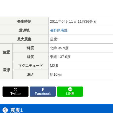
発生時刻
2011年04月11日 11時36分頃
震源地
長野県南部
最大震度
震度1
緯度
北緯 35.9度
位置
経度
東経 137.6度
マグニチュード
M2.5
震源
深さ
約10km
Twitter
Facebook
LINE
震度1