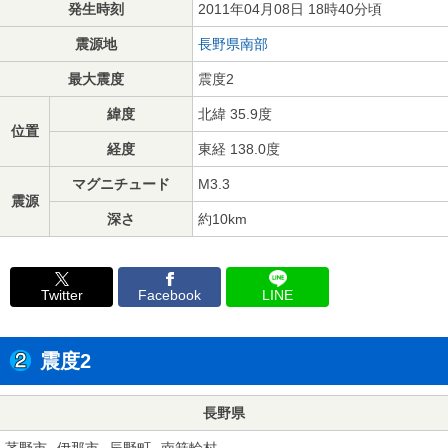
発生時刻
2011年04月08日 18時40分頃
震源地
長野県南部
最大震度
震度2
緯度
北緯 35.9度
位置
経度
東経 138.0度
マグニチュード
M3.3
震源
深さ
約10km
Twitter
Facebook
LINE
震度2
長野県
茅野市
伊那市
辰野町
南箕輪村