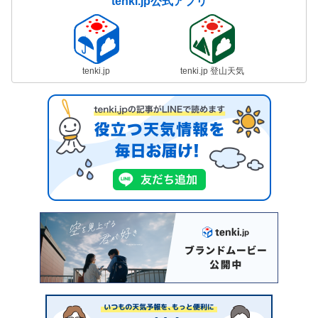
tenki.jp公式アプリ
tenki.jp
tenki.jp 登山天気