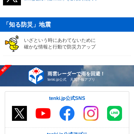
「知る防災」地震
いざという時にあわてないために
確かな情報と行動で防災力アップ
雨雲レーダーで雨を回避！
tenki.jp公式 天気予報アプリ
tenki.jp公式SNS