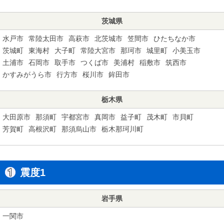
茨城県
水戸市
常陸太田市
高萩市
北茨城市
笠間市
ひたちなか市
茨城町
東海村
大子町
常陸大宮市
那珂市
城里町
小美玉市
土浦市
石岡市
取手市
つくば市
美浦村
稲敷市
筑西市
かすみがうら市
行方市
桜川市
鉾田市
栃木県
大田原市
那須町
宇都宮市
真岡市
益子町
茂木町
市貝町
芳賀町
高根沢町
那須烏山市
栃木那珂川町
震度1
岩手県
一関市