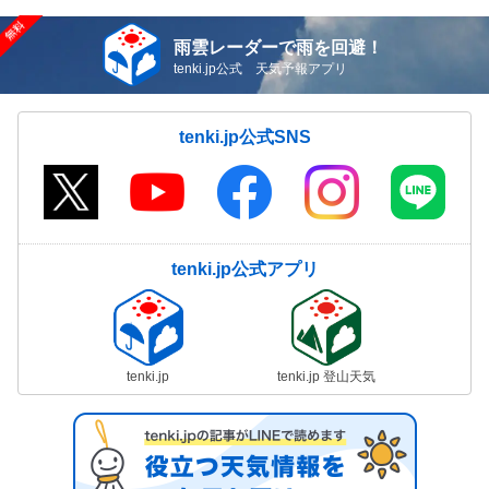
雨雲レーダーで雨を回避！
tenki.jp公式 天気予報アプリ
tenki.jp公式SNS
tenki.jp公式アプリ
tenki.jp
tenki.jp 登山天気