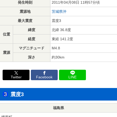
発生時刻
2011年04月08日 11時57分頃
震源地
茨城県沖
最大震度
震度3
緯度
北緯 36.8度
位置
経度
東経 141.2度
マグニチュード
M4.8
震源
深さ
約30km
Twitter
Facebook
LINE
震度3
福島県
楢葉町