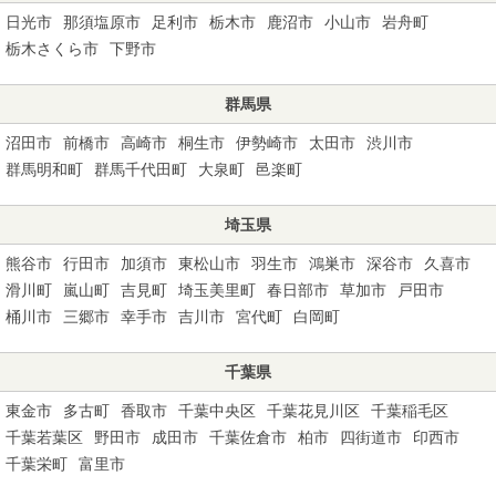
日光市
那須塩原市
足利市
栃木市
鹿沼市
小山市
岩舟町
栃木さくら市
下野市
群馬県
沼田市
前橋市
高崎市
桐生市
伊勢崎市
太田市
渋川市
群馬明和町
群馬千代田町
大泉町
邑楽町
埼玉県
熊谷市
行田市
加須市
東松山市
羽生市
鴻巣市
深谷市
久喜市
滑川町
嵐山町
吉見町
埼玉美里町
春日部市
草加市
戸田市
桶川市
三郷市
幸手市
吉川市
宮代町
白岡町
千葉県
東金市
多古町
香取市
千葉中央区
千葉花見川区
千葉稲毛区
千葉若葉区
野田市
成田市
千葉佐倉市
柏市
四街道市
印西市
千葉栄町
富里市