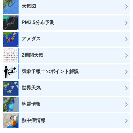
天気図
PM2.5分布予測
アメダス
2週間天気
気象予報士のポイント解説
世界天気
地震情報
熱中症情報