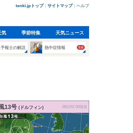
tenki.jpトップ
｜
サイトマップ
｜
ヘルプ
天気
季節特集
天気ニュース
象予報士の解説
熱中症情報
注目
風13号
(ドルフィン)
08日02:00現在