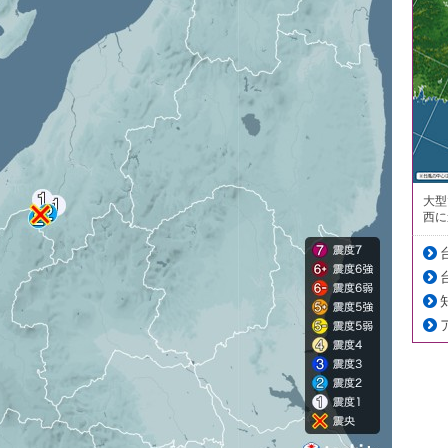
大型
西に