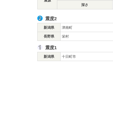
震源
深さ
震度2
新潟県
津南町
長野県
栄村
震度1
新潟県
十日町市