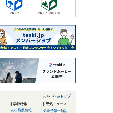
tenki.jp
tenki.jp 登山天気
tenki.jpトップ
季節特集
天気ニュース
花粉飛散情報
気象予報士解説