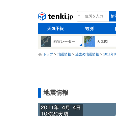
tenki.jp
検
天気予報
観測
雨雲レーダー
天気図
トップ
地震情報
過去の地震情報
2011年
地震情報