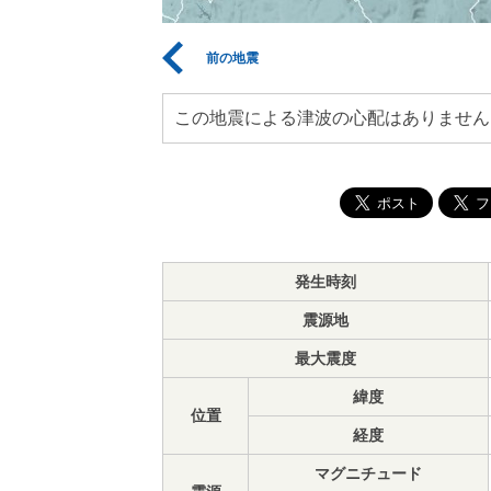
前の地震
この地震による津波の心配はありません
発生時刻
震源地
最大震度
緯度
位置
経度
マグニチュード