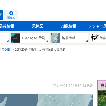
索
現在地
防災情報
天気図
指数情報
レジャー
PM2.5分布予測
地震情報
気
04月04日
10時20分頃発生した地震(最大震度2)
台
2011年04月04日10:23発表