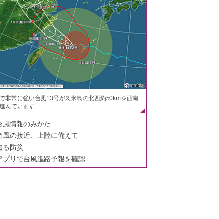
で非常に強い台風13号が久米島の北西約50kmを西南
進んでいます
台風情報のみかた
台風の接近、上陸に備えて
知る防災
アプリで台風進路予報を確認