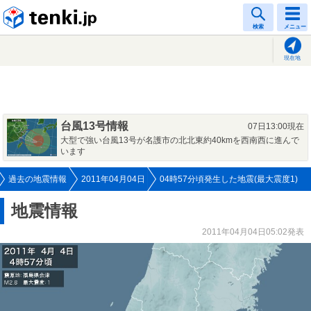
tenki.jp
検索
メニュー
現在地
台風13号情報
07日13:00現在
大型で強い台風13号が名護市の北北東約40kmを西南西に進んで
います
過去の地震情報
2011年04月04日
04時57分頃発生した地震(最大震度1)
地震情報
2011年04月04日05:02発表