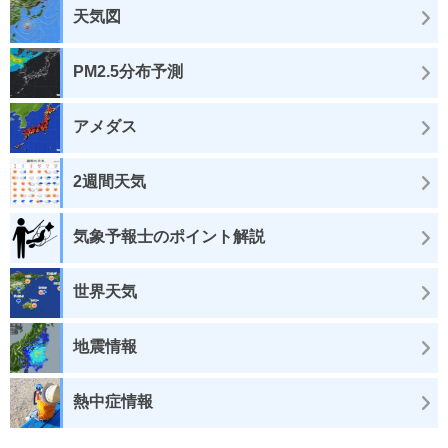
天気図
PM2.5分布予測
アメダス
2週間天気
気象予報士のポイント解説
世界天気
地震情報
熱中症情報