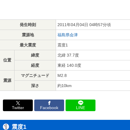
発生時刻
2011年04月04日 04時57分頃
震源地
福島県会津
最大震度
震度1
緯度
北緯 37.7度
位置
経度
東経 140.0度
マグニチュード
M2.8
震源
深さ
約10km
Twitter
Facebook
LINE
震度1