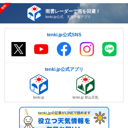
雨雲レーダーで雨を回避！
tenki.jp公式 天気予報アプリ
tenki.jp公式SNS
tenki.jp公式アプリ
tenki.jp
tenki.jp 登山天気