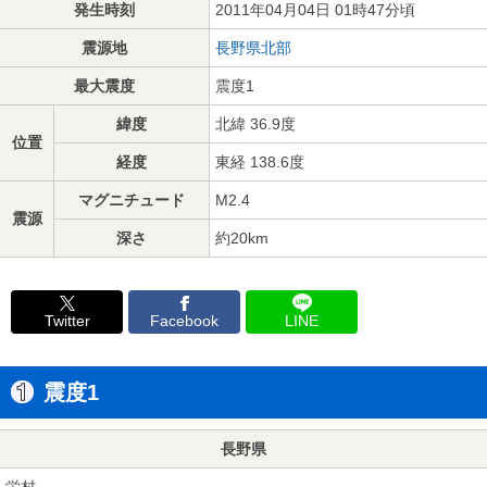
発生時刻
2011年04月04日 01時47分頃
震源地
長野県北部
最大震度
震度1
緯度
北緯 36.9度
位置
経度
東経 138.6度
マグニチュード
M2.4
震源
深さ
約20km
Twitter
Facebook
LINE
震度1
長野県
栄村