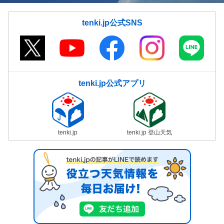
tenki.jp公式SNS
tenki.jp公式アプリ
tenki.jp
tenki.jp 登山天気