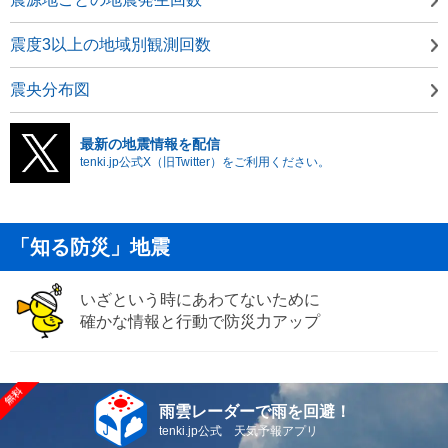
震度3以上の地域別観測回数
震央分布図
最新の地震情報を配信
tenki.jp公式X（旧Twitter）をご利用ください。
「知る防災」地震
いざという時にあわてないために
確かな情報と行動で防災力アップ
雨雲レーダーで雨を回避！
tenki.jp公式 天気予報アプリ