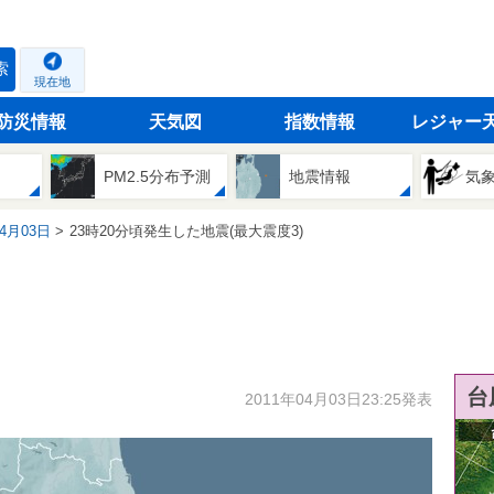
索
現在地
防災情報
天気図
指数情報
レジャー
PM2.5分布予測
地震情報
気
04月03日
23時20分頃発生した地震(最大震度3)
台
2011年04月03日23:25発表