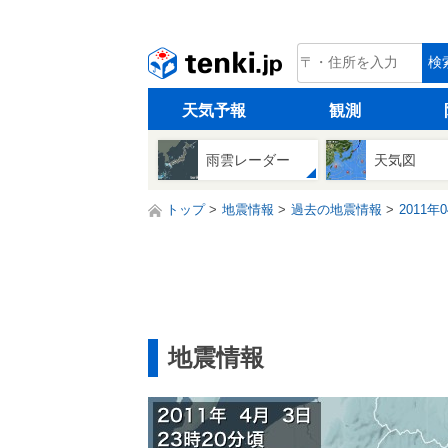
tenki.jp
検
天気予報
観測
雨雲レーダー
天気図
トップ
地震情報
過去の地震情報
2011年
地震情報