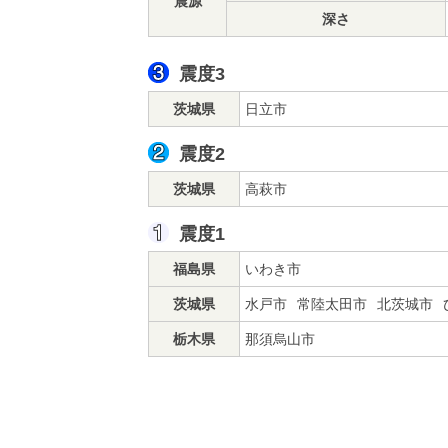
震源
深さ
震度3
茨城県
日立市
震度2
茨城県
高萩市
震度1
福島県
いわき市
茨城県
水戸市
常陸太田市
北茨城市
栃木県
那須烏山市