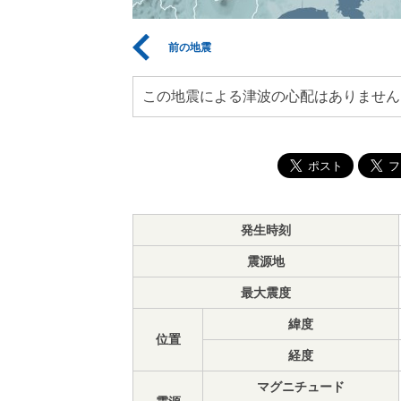
前の地震
この地震による津波の心配はありません
発生時刻
震源地
最大震度
緯度
位置
経度
マグニチュード