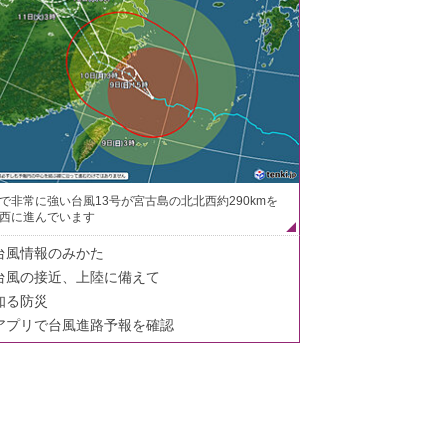
で非常に強い台風13号が宮古島の北北西約290kmを
西に進んでいます
台風情報のみかた
台風の接近、上陸に備えて
知る防災
アプリで台風進路予報を確認