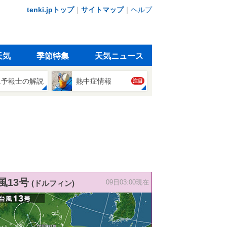
tenki.jpトップ
｜
サイトマップ
｜
ヘルプ
天気
季節特集
天気ニュース
象予報士の解説
熱中症情報
注目
風13号
(ドルフィン)
09日03:00現在