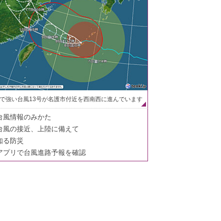
で強い台風13号が名護市付近を西南西に進んでいます
台風情報のみかた
台風の接近、上陸に備えて
知る防災
アプリで台風進路予報を確認