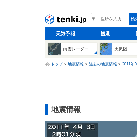
tenki.jp
検
天気予報
観測
雨雲レーダー
天気図
トップ
地震情報
過去の地震情報
2011年
地震情報