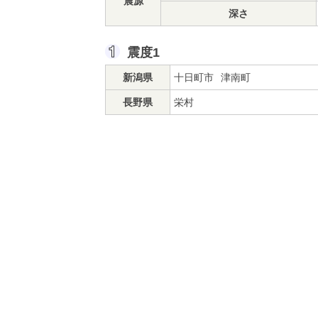
震源
深さ
震度1
新潟県
十日町市
津南町
長野県
栄村