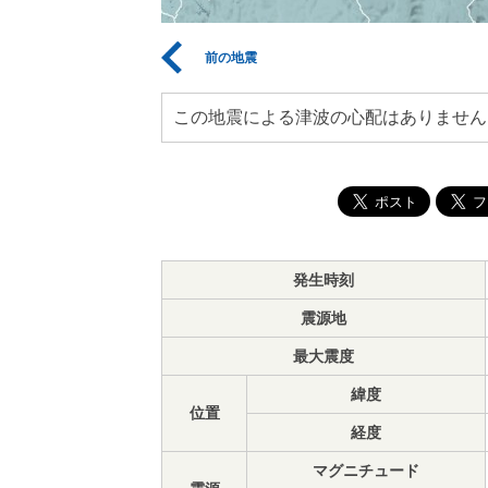
前の地震
この地震による津波の心配はありません
発生時刻
震源地
最大震度
緯度
位置
経度
マグニチュード