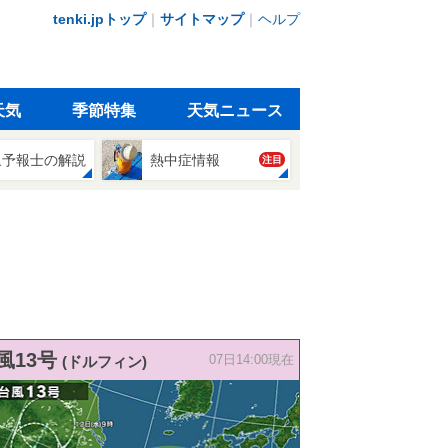
tenki.jpトップ
｜
サイトマップ
｜
ヘルプ
天気
季節特集
天気ニュース
象予報士の解説
熱中症情報
注目
風13号
(ドルフィン)
07日14:00現在