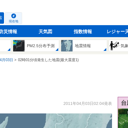
索
現在地
防災情報
天気図
指数情報
レジャー
PM2.5分布予測
地震情報
気
04月03日
02時01分頃発生した地震(最大震度1)
台
2011年04月03日02:04発表