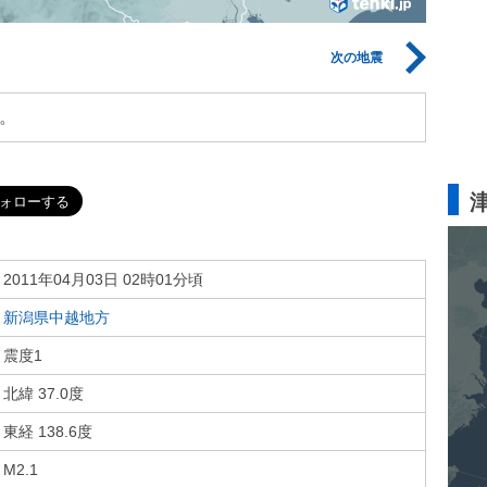
次の地震
。
2011年04月03日 02時01分頃
新潟県中越地方
震度1
北緯 37.0度
東経 138.6度
M2.1